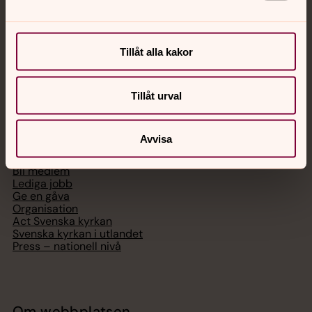
Chatt
Digitalt brev
Telefon 112
Tillåt alla kakor
Tillåt urval
Svenska kyrkan
Avvisa
Hitta församling
Bli medlem
Lediga jobb
Ge en gåva
Organisation
Act Svenska kyrkan
Svenska kyrkan i utlandet
Press – nationell nivå
Om webbplatsen