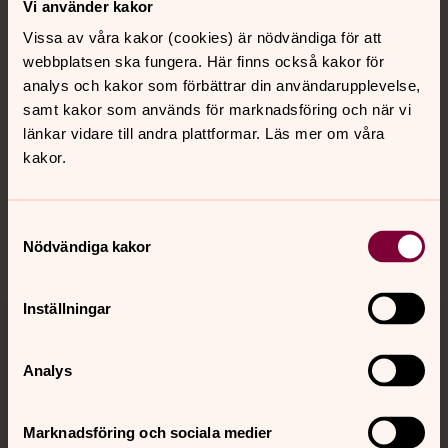
Vi använder kakor
Kalender
Vissa av våra kakor (cookies) är nödvändiga för att
webbplatsen ska fungera. Här finns också kakor för
analys och kakor som förbättrar din användarupplevelse,
samt kakor som används för marknadsföring och när vi
Hitta snabbt
länkar vidare till andra plattformar. Läs mer om våra
kakor.
Sociala kanaler
Samtyckesval
Nödvändiga kakor
Inställningar
Jourhavande präst
Analys
Akut samtals- och krisstöd. Prata eller chatta anonymt
med en präst på kvällar och nätter.
Marknadsföring och sociala medier