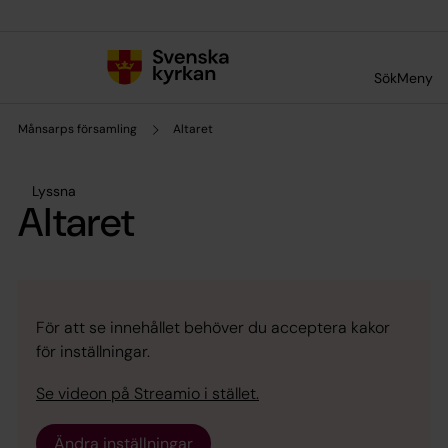
Till innehållet
Till undermeny
Sök
Meny
Månsarps församling
Altaret
Lyssna
Altaret
För att se innehållet behöver du acceptera kakor
för inställningar.
Se videon på Streamio i stället.
Ändra inställningar