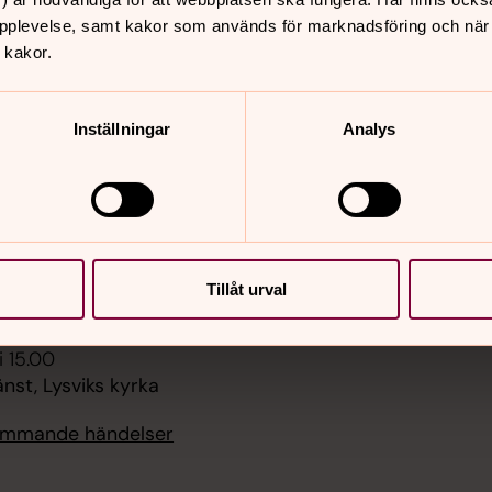
pplevelse, samt kakor som används för marknadsföring och när vi
 kakor.
er
Hitta snabbt
Kontakt
 18.00
Inställningar
Analys
Kyrkogårds - förvaltnin
 helgsmål, Lysviks kyrka
Sidkarta
 10.00
sa, Lysviks kyrka
i 18.00
Tillåt urval
d helgsmål
i 15.00
nst, Lysviks kyrka
kommande händelser