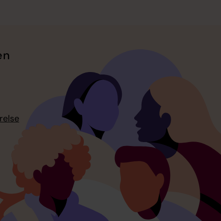
en
relse