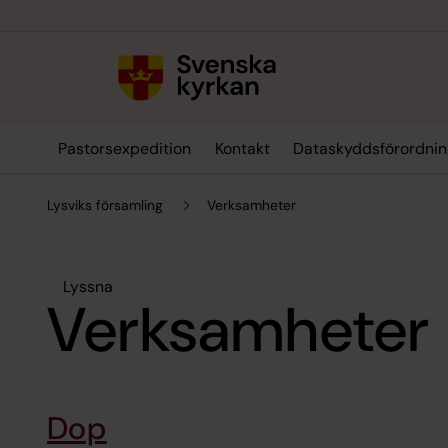
Till innehållet
Till undermeny
Pastorsexpedition
Kontakt
Dataskyddsförordni
Lysviks församling
Verksamheter
Lyssna
Verksamheter
Dop