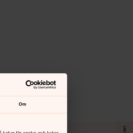
Om
å kakor för analys och kakor