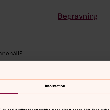
Begravning
nnehåll?
Information
) är nödvändiga för att webbplatsen ska fungera. Här finns ocks