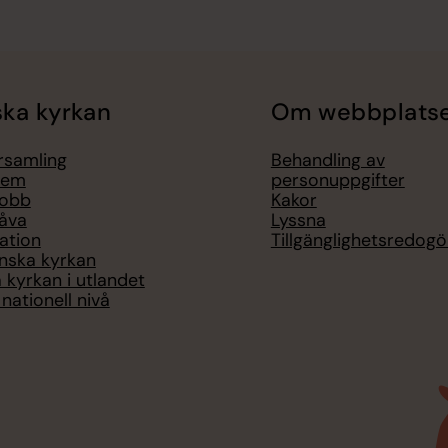
ka kyrkan
Om webbplats
örsamling
Behandling av
lem
personuppgifter
jobb
Kakor
åva
Lyssna
ation
Tillgänglighetsredogö
nska kyrkan
 kyrkan i utlandet
nationell nivå