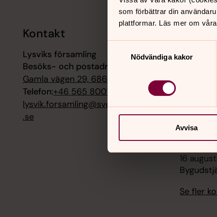
som förbättrar din användaru
plattformar. Läs mer om våra
Kontakt
Kalend
Samtyckesval
Lysviks församling
8 augusti
Nödvändiga kakor
Besöks- och postadress:
Musik vid
Gamla vägen 29, 68697 Lysvik
9 augusti
Telefon:
+46 565 80018
Musikmäs
lysvik.forsamling@svenskakyrkan
.se
15 august
Avvisa
Musik vi
16 august
Bygudstjä
Se fler 