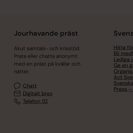
Jourhavande präst
Svens
Hitta f
Akut samtals- och krisstöd.
Bli med
Prata eller chatta anonymt
Lediga 
med en präst på kvällar och
Ge en g
Organis
nätter.
Act Sve
Svenska
Chatt
Press – 
Digitalt brev
Telefon 112