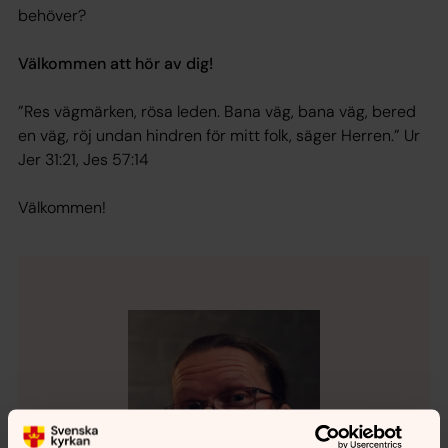
behöver?
Välkommen att hör av dig!
”Res vägmärken, rösa leden. Bana väg, bana väg, bered
en väg, röj undan hindren för mitt folk, säger Herren.”
Ur
Jer 31:21, Jes 57:14
Välkommen!