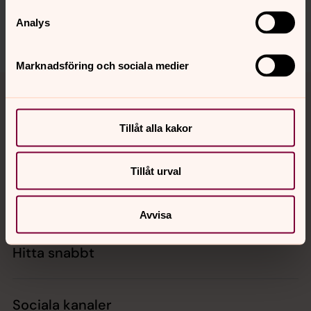
lysekils.pastorat@svenskakyrkan.se
Analys
Dela
Marknadsföring och sociala medier
Tillbaka till toppen
Tillbaka till innehållet
Tillåt alla kakor
Kontakt
Tillåt urval
Kalender
Avvisa
Hitta snabbt
Sociala kanaler