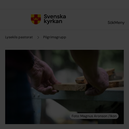
Till innehållet
Till undermeny
Sök
Meny
Lysekils pastorat
Pilgrimsgrupp