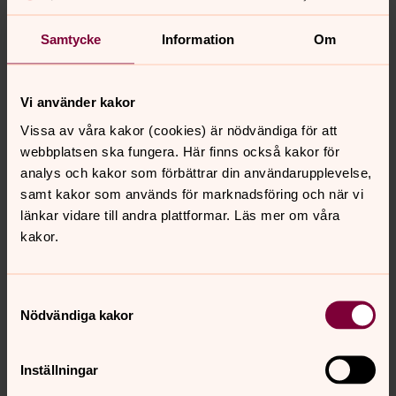
Samtycke
Information
Om
Vi använder kakor
Vissa av våra kakor (cookies) är nödvändiga för att
Reine Bäck
webbplatsen ska fungera. Här finns också kakor för
Präst, Lysekils pastorat
analys och kakor som förbättrar din användarupplevelse,
samt kakor som används för marknadsföring och när vi
Direkt:
0523-293221
länkar vidare till andra plattformar. Läs mer om våra
reine.back@svenskakyrkan.se
E-post:
kakor.
Samtyckesval
Nödvändiga kakor
Senast ändrad 9 november 2025
Synpunkter eller frågor på sidans
Inställningar
innehåll?