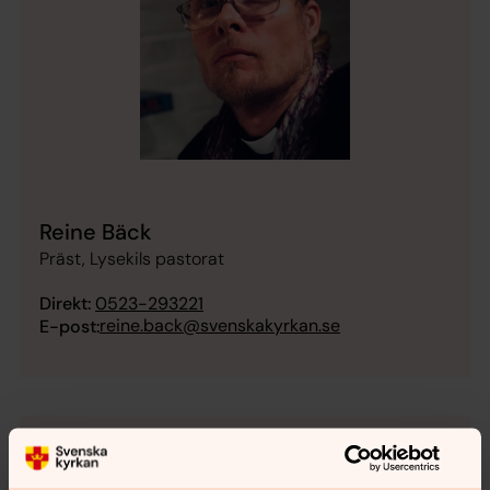
Reine Bäck
Präst, Lysekils pastorat
Direkt:
0523-293221
reine.back@svenskakyrkan.se
E-post: