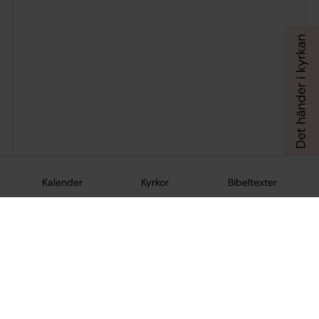
Kalender
Kyrkor
Bibeltexter