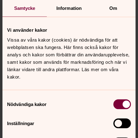
Samtycke
Information
Om
Vi använder kakor
Vissa av våra kakor (cookies) är nödvändiga för att
webbplatsen ska fungera. Här finns också kakor för
analys och kakor som förbättrar din användarupplevelse,
samt kakor som används för marknadsföring och när vi
länkar vidare till andra plattformar. Läs mer om våra
kakor.
Ingela Sjömar Andersson
Diakon, Lysekils pastorat
Samtyckesval
Nödvändiga kakor
Direkt:
0523-293212
ingela.sjomar@svenskakyrkan.se
E-post:
Inställningar