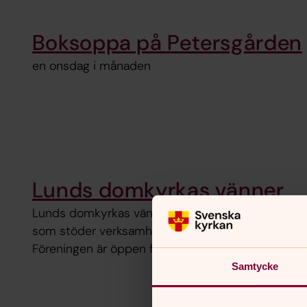
Boksoppa på Petersgården
en onsdag i månaden
Lunds domkyrkas vänner
Lunds domkyrkas vänner är en ideell förening
som stöder verksamheten i Lunds domkyrka.
Föreningen är öppen för alla.
Samtycke