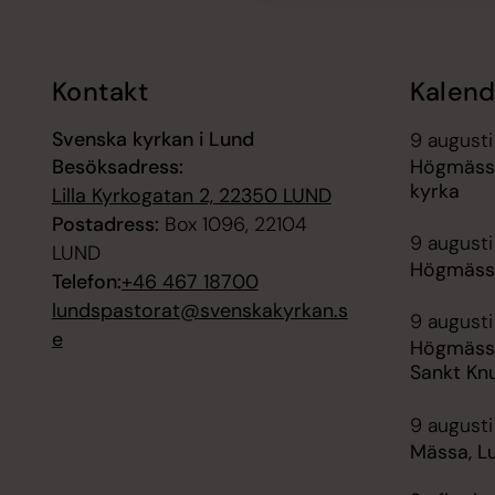
Kontakt
Kalend
Svenska kyrkan i Lund
9 augusti
Besöksadress:
Högmässa
kyrka
Lilla Kyrkogatan 2, 22350 LUND
Postadress:
Box 1096, 22104
9 augusti
LUND
Högmässa
Telefon:
+46 467 18700
lundspastorat@svenskakyrkan.s
9 augusti
e
Högmässa
Sankt Kn
9 augusti
Mässa, L