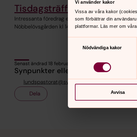
Vi använder kakor
Tisdagsträffen
Vissa av våra kakor (cookies
Intressanta föredrag eller musikprogram - med god f
som förbättrar din användaru
Nöbbelövsgården kl 14-16 på utvalda tisdagar. Se
plattformar. Läs mer om våra
Samtyckesval
Nödvändiga kakor
Senast ändrad 18 februari 2026
Synpunkter eller frågor på sidans i
lundspastorat@svenskakyrkan.se
Avvisa
Dela
Tillbaka till toppen
Tillbaka till innehållet