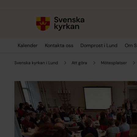
Till innehållet
Till undermeny
Kalender
Kontakta oss
Domprost i Lund
Om Sv
Svenska kyrkan i Lund
Att göra
Mötesplatser