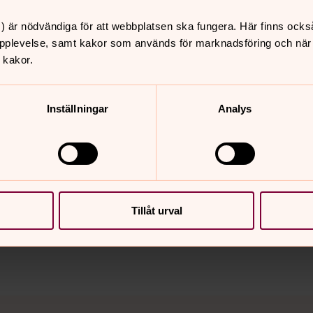
Torsdagsträff 
) är nödvändiga för att webbplatsen ska fungera. Här finns ocks
ika såklart! Vi träffas i
Torsdagsträffarna i Torn är 
pplevelse, samt kakor som används för marknadsföring och när vi
 vårens program här!
lunch för trevlig samvaro, 
 kakor.
Inställningar
Analys
nnehåll?
Tillåt urval