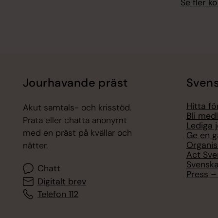
Se fler 
Jourhavande präst
Svens
Hitta f
Akut samtals- och krisstöd.
Bli med
Prata eller chatta anonymt
Lediga 
med en präst på kvällar och
Ge en g
Organis
nätter.
Act Sve
Svenska
Chatt
Press – 
Digitalt brev
Telefon 112