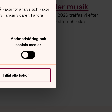
med föredrag eller musik
å kakor för analys och kakor
tillbaka! Vid utvalda tillfällen 2026 träffas vi efter
 länkar vidare till andra
underhållning eller föredrag, kaffe och kaka.
Marknadsföring och
sociala medier
Tillåt alla kakor