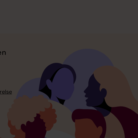
en
relse