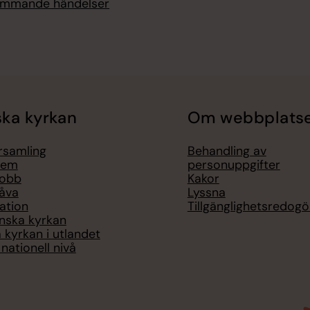
kommande händelser
ka kyrkan
Om webbplats
örsamling
Behandling av
lem
personuppgifter
jobb
Kakor
åva
Lyssna
ation
Tillgänglighetsredogö
nska kyrkan
 kyrkan i utlandet
nationell nivå