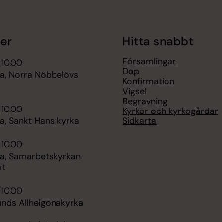
er
Hitta snabbt
Församlingar
 10.00
Dop
, Norra Nöbbelövs
Konfirmation
Vigsel
Begravning
 10.00
Kyrkor och kyrkogårdar
Sidkarta
, Sankt Hans kyrka
 10.00
, Samarbetskyrkan
ut
 10.00
unds Allhelgonakyrka