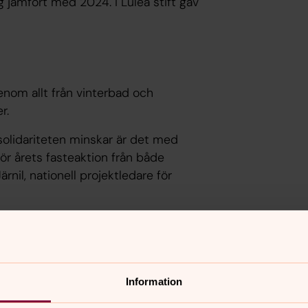
ng jämfört med 2024. I Luleå stift gav
nom allt från vinterbad och
r.
 solidariteten minskar är det med
ör årets fasteaktion från både
rnil, nationell projektledare för
Information
 våra händer
Act Svenska k