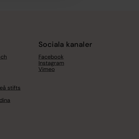
Sociala kanaler
och
Facebook
Instagram
Vimeo
eå stifts
 dina