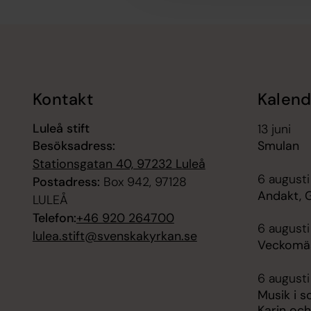
Tillbaka till toppen
Tillbaka till innehållet
Kontakt
Kalend
Luleå stift
13 juni
Besöksadress:
Smulan
Stationsgatan 40, 97232 Luleå
6 augusti
Postadress:
Box 942, 97128
Andakt, G
LULEÅ
Telefon:
+46 920 264700
6 augusti
lulea.stift@svenskakyrkan.se
Veckomäs
6 augusti
Musik i 
Karin oc