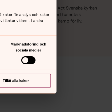
l ett värdigt liv. Därför kämpar Act Svenska kyrkan
ch orättvisor. Tillsammans med tusentals
å kakor för analys och kakor
ch gräsrotsrörelser för vi en kamp för liv.
 länkar vidare till andra
Marknadsföring och
sociala medier
Tillåt alla kakor