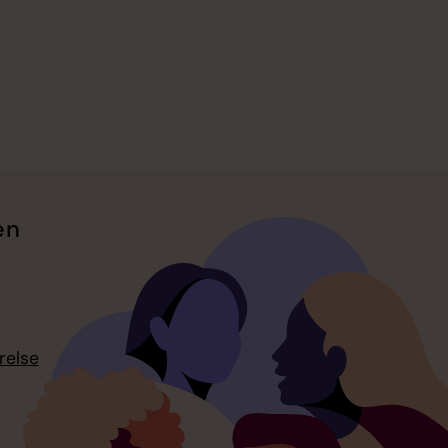
en
relse