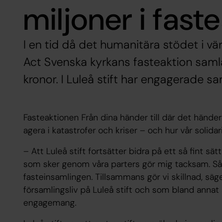
miljoner i fast
I en tid då det humanitära stödet i vär
Act Svenska kyrkans fasteaktion samlat
kronor. I Luleå stift har engagerade sam
Fasteaktionen Från dina händer till där det händer
agera i katastrofer och kriser – och hur vår solid
– Att Luleå stift fortsätter bidra på ett så fint sä
som sker genom våra parters gör mig tacksam. Så
fasteinsamlingen. Tillsammans gör vi skillnad, sä
församlingsliv på Luleå stift och som bland annat 
engagemang.