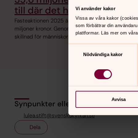
till där det händer
Vi använder kakor
Vissa av våra kakor (cookies
Fasteaktionen 2025 är avslutad – och tillsammans
som förbättrar din användaru
miljoner kronor. Genom små och stora handlingar, bi
plattformar. Läs mer om våra
skillnad för människor som lever i extrem utsatthe
Samtyckesval
Nödvändiga kakor
Avvisa
Synpunkter eller frågor på sidans i
lulea.stift@svenskakyrkan.se
Dela