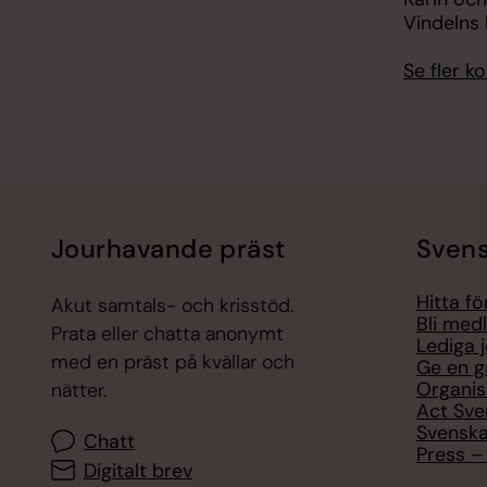
Vindelns
Se fler 
Jourhavande präst
Svens
Hitta f
Akut samtals- och krisstöd.
Bli med
Prata eller chatta anonymt
Lediga 
med en präst på kvällar och
Ge en g
Organis
nätter.
Act Sve
Svenska
Chatt
Press – 
Digitalt brev