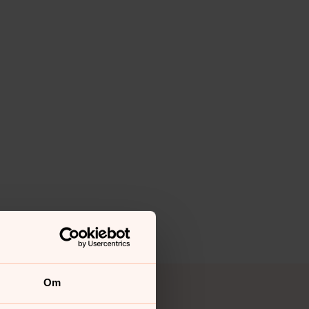
Om
yrkan