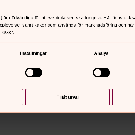
Alla människor har rätt til
mot fattigdom, förtryck o
) är nödvändiga för att webbplatsen ska fungera. Här finns ocks
 samlade vi in 35,6
engagerade, lokala kyrkor o
pplevelse, samt kakor som används för marknadsföring och när vi
drog vi till att göra
 kakor.
t.
Inställningar
Analys
Tillåt urval
nnehåll?