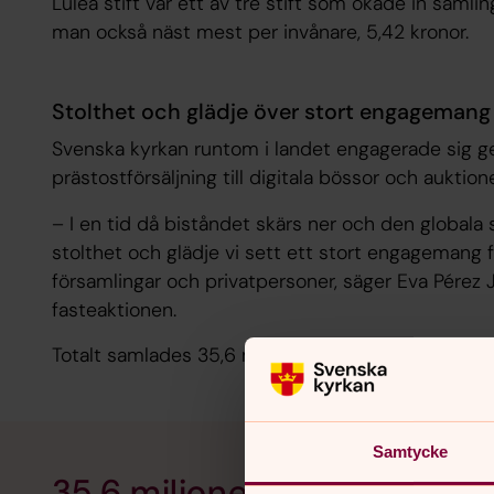
Luleå stift var ett av tre stift som ökade in samli
man också näst mest per invånare, 5,42 kronor.
Stolthet och glädje över stort engagemang
Svenska kyrkan runtom i landet engagerade sig ge
prästostförsäljning till digitala bössor och auktione
– I en tid då biståndet skärs ner och den globala
stolthet och glädje vi sett ett stort engagemang f
församlingar och privatpersoner, säger Eva Pérez Jä
fasteaktionen.
Totalt samlades 35,6 miljoner kronor in.
Samtycke
35,6 miljoner kronor – Från