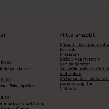
er
Hitta snabbt
Församlingar, pastorat 
kontrakt
Pressrum
Biskop Åsa Nyström
 18.00
Lediga tjänster
relsbyns kapell
Ansvarig utgivare för Lul
webbplats
Så behandlar Luleå stift
 19.00
personuppgifter
sa, Fiskekapellet
Sidkarta
 19.00
sommarkväll med Stina,
h Robert Öhman,