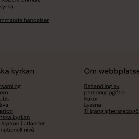
 kyrka
kommande händelser
ka kyrkan
Om webbplats
örsamling
Behandling av
lem
personuppgifter
jobb
Kakor
åva
Lyssna
ation
Tillgänglighetsredogö
nska kyrkan
 kyrkan i utlandet
nationell nivå