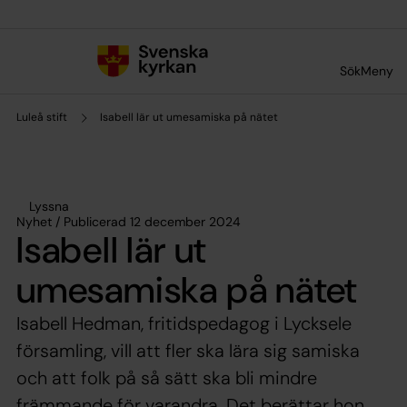
Till innehållet
Till undermeny
Sök
Meny
Luleå stift
Isabell lär ut umesamiska på nätet
Lyssna
Nyhet / Publicerad 12 december 2024
Isabell lär ut
umesamiska på nätet
Isabell Hedman, fritidspedagog i Lycksele
församling, vill att fler ska lära sig samiska
och att folk på så sätt ska bli mindre
främmande för varandra. Det berättar hon