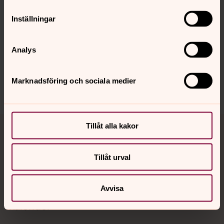
Inställningar
Synpunkter eller frågor på sidans
Analys
innehåll?
lulea.stift@svenskakyrkan.se
Marknadsföring och sociala medier
Dela
Tillbaka till toppen
Tillbaka till innehållet
Tillåt alla kakor
Tillåt urval
Kontakt
Avvisa
Kalender