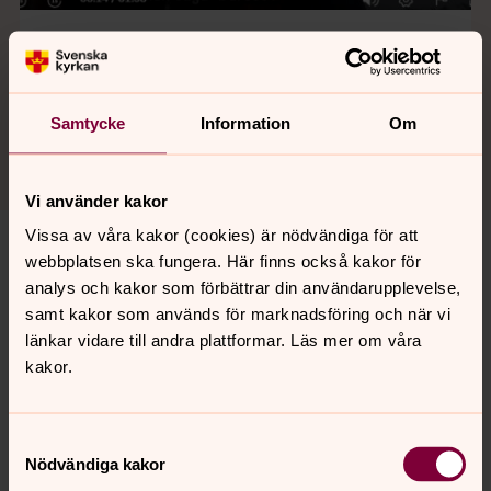
Se och hör Isabell berätta mer
Samtycke
Information
Om
Vi använder kakor
Vissa av våra kakor (cookies) är nödvändiga för att
Samiskt kyrkoliv i Luleå stift
webbplatsen ska fungera. Här finns också kakor för
analys och kakor som förbättrar din användarupplevelse,
Varje församling i Svenska kyrkan anger i sin
samt kakor som används för marknadsföring och när vi
församlingsinstruktion hur man arbetar på bland annat
länkar vidare till andra plattformar. Läs mer om våra
samiska. Luleå stifts uppgift är att främja det arbetet.
kakor.
Björksele kyrka
Samtyckesval
Björksele kyrka ligger vackert på en höjd vid Vindelälven,
Nödvändiga kakor
en av Sveriges få kvarvarande orörda älvar.