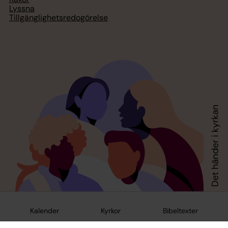
Lyssna
Tillgänglighetsredogörelse
Kalender
Kyrkor
Bibeltexter