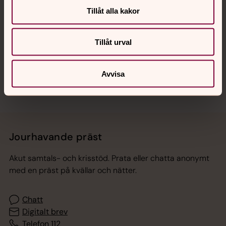
Tillåt alla kakor
Hitta snabbt
Tillåt urval
Sociala kanaler
Avvisa
Jourhavande präst
Akut samtals- och krisstöd. Prata eller chatta anonymt
med en präst på kvällar och nätter.
Chatt
Digitalt brev
Telefon 112