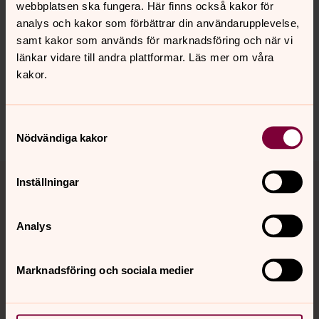
webbplatsen ska fungera. Här finns också kakor för
analys och kakor som förbättrar din användarupplevelse,
Synpunkter eller frågor på sidans
samt kakor som används för marknadsföring och när vi
innehåll?
länkar vidare till andra plattformar. Läs mer om våra
ljusnans.pastorat@svenskakyrkan.se
kakor.
Dela
Samtyckesval
Nödvändiga kakor
Tillbaka till toppen
Tillbaka till innehållet
Inställningar
Analys
Kontakt
Marknadsföring och sociala medier
Kalender