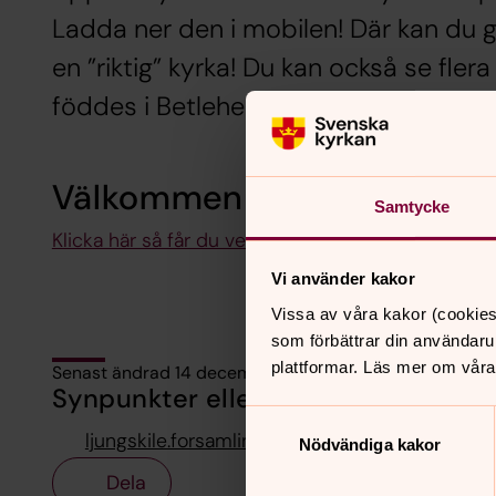
Ladda ner den i mobilen! Där kan du 
en ”riktig” kyrka! Du kan också se flera
föddes i Betlehem!
Välkommen in i kyrkan!
Samtycke
Klicka här så får du veta mer!
Vi använder kakor
Vissa av våra kakor (cookies
som förbättrar din användaru
plattformar. Läs mer om våra
Senast ändrad 14 december 2020
Synpunkter eller frågor på sidans i
Samtyckesval
ljungskile.forsamling@svenskakyrkan.se
Nödvändiga kakor
Dela