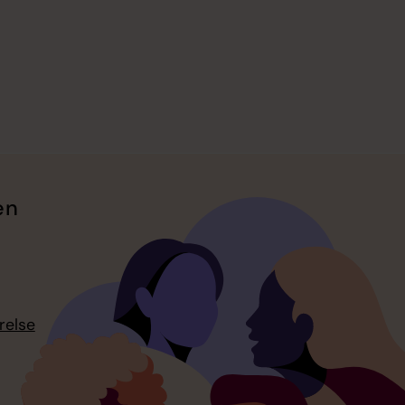
en
relse