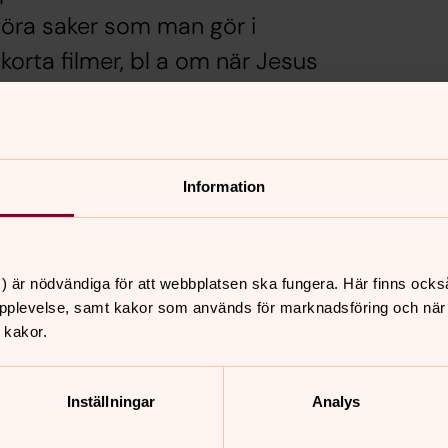
göra saker som man gör i
 korta filmer, bl a om när Jesus
Information
) är nödvändiga för att webbplatsen ska fungera. Här finns ocks
pplevelse, samt kakor som används för marknadsföring och när vi
 kakor.
nnehåll?
Inställningar
Analys