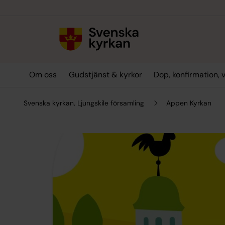
Till innehållet
Till undermeny
Om oss
Gudstjänst & kyrkor
Dop, konfirmation, 
Svenska kyrkan, Ljungskile församling
Appen Kyrkan