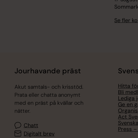
Sommarlo
Se fler 
Jourhavande präst
Svens
Hitta f
Akut samtals- och krisstöd.
Bli med
Prata eller chatta anonymt
Lediga 
med en präst på kvällar och
Ge en g
Organis
nätter.
Act Sve
Svenska
Chatt
Press – 
Digitalt brev