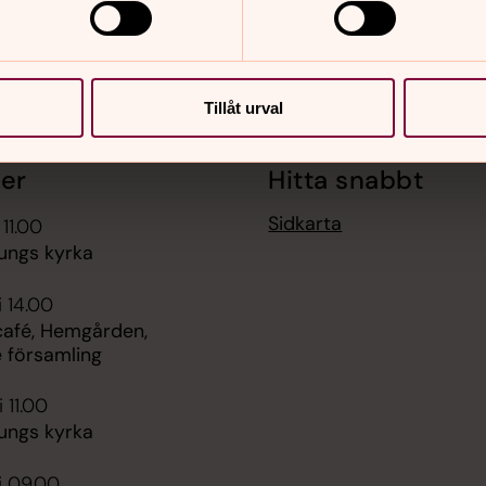
Tillåt urval
er
Hitta snabbt
Sidkarta
 11.00
jungs kyrka
i 14.00
afé, Hemgården,
e församling
 11.00
jungs kyrka
i 09.00