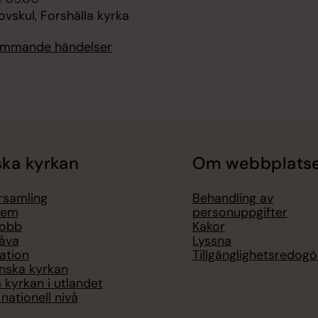
vskul, Forshälla kyrka
kommande händelser
ka kyrkan
Om webbplats
örsamling
Behandling av
lem
personuppgifter
jobb
Kakor
åva
Lyssna
ation
Tillgänglighetsredogö
nska kyrkan
 kyrkan i utlandet
nationell nivå