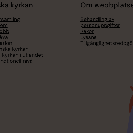
ka kyrkan
Om webbplats
örsamling
Behandling av
lem
personuppgifter
jobb
Kakor
åva
Lyssna
ation
Tillgänglighetsredogö
nska kyrkan
 kyrkan i utlandet
nationell nivå