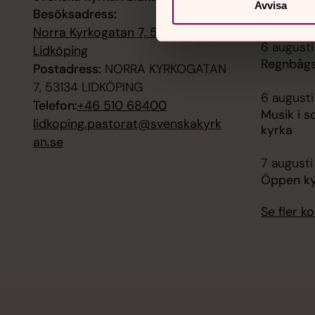
Avvisa
Besöksadress:
Öppen kyr
Norra Kyrkogatan 7, 53134
6 augusti
Lidköping
Regnbågs
Postadress:
NORRA KYRKOGATAN
7, 53134 LIDKÖPING
6 augusti
Telefon:
+46 510 68400
Musik i s
lidkoping.pastorat@svenskakyrk
kyrka
an.se
7 augusti
Öppen kyr
Se fler 