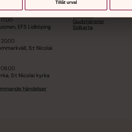
Tillåt urval
Musik
ka, S:t Nicolai kyrka
Personuppgiftshanterin
Barndop
 17.00
Gudstjänster
zonen, EFS Lidköping
Sidkarta
 20.00
ommarkväll, S:t Nicolai
 08.00
ka, S:t Nicolai kyrka
kommande händelser