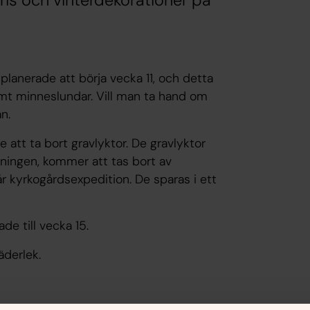
ris och vinterdekorationer på
nplanerade att börja vecka 11, och detta
amt minneslundar. Vill man ta hand om
n.
att ta bort gravlyktor. De gravlyktor
ningen,
kommer att tas bort av
r kyrkogårdsexpedition. De sparas i ett
de till vecka 15.
äderlek.