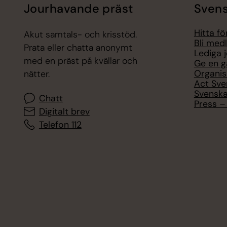
Jourhavande präst
Svens
Hitta f
Akut samtals- och krisstöd.
Bli med
Prata eller chatta anonymt
Lediga 
med en präst på kvällar och
Ge en g
Organis
nätter.
Act Sve
Svenska
Chatt
Press – 
Digitalt brev
Telefon 112