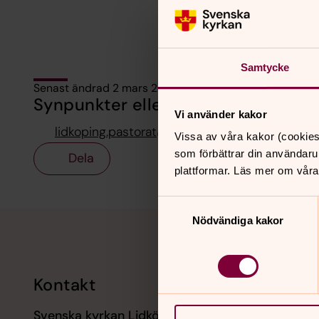
Samtycke
Senast ändrad 2 mars 2026
Synpunkter eller frågor på sidans i
Vi använder kakor
lidkoping.pastorat@svenskakyrkan.se
Vissa av våra kakor (cookies
som förbättrar din användaru
Dela
plattformar. Läs mer om våra
Samtyckesval
Tillbaka till toppen
Tillbaka till innehållet
Nödvändiga kakor
Kontakt
Kalend
Svenska kyrkan Lidköping
6 august