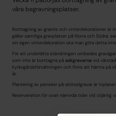
Vecka 11 påbörjas borttagning av gran
våra begravningsplatser.
Borttagning av granris och vinterdekorationer är i
gäller samtliga gravplatser på Norra och Södra, s
sin egen vinterdekoration ska man göra detta inna
För att underlätta ständningen ombedes gravägare 
som inte är borttagna på
askgravarna
vid vårstäd
kyrkogårdsförvaltningen och finns att hämta på vå
år.
Plantering av penséer på skötselgravar är inplanera
Reserveration för ovan nämnda tider vid otjänlig v