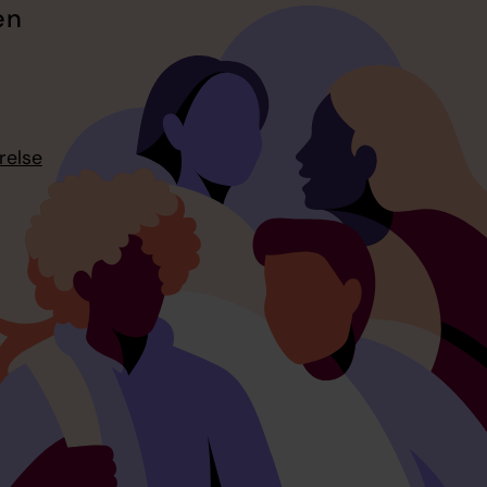
en
relse