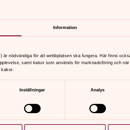
Information
nnehåll?
) är nödvändiga för att webbplatsen ska fungera. Här finns ocks
pplevelse, samt kakor som används för marknadsföring och när vi
 kakor.
Inställningar
Analys
er
Hitta snabbt
Kontakt
i 08.00