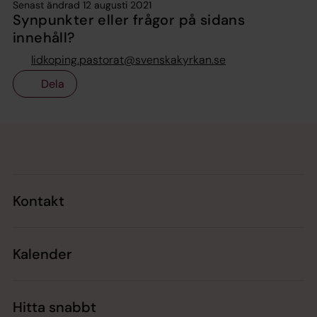
Senast ändrad 12 augusti 2021
Synpunkter eller frågor på sidans
innehåll?
lidkoping.pastorat@svenskakyrkan.se
Dela
Tillbaka till toppen
Tillbaka till innehållet
Kontakt
Kalender
Hitta snabbt