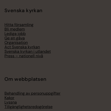
Svenska kyrkan
Hitta församling
Bli medlem
Lediga jobb
Ge en gåva
Organisation
Act Svenska kyrkan
Svenska kyrkan i utlandet
Press – nationell nivå
Om webbplatsen
Behandling av personuppgifter
Kakor
Lyssna
Tillgänglighetsredogörelse