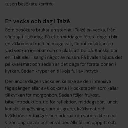
tusen besökare komma.
En vecka och dag i Taizé
Som besökare brukar en stanna i Taizé en vecka, från
söndag till söndag. På eftermiddagen första dagen blir
en välkomnad med en mugg iste, får introduktion om
vad veckan innebär och en plats att bo på. Kanske bor
en i tält eller i säng i något av husen. På kvällen bjuds det
på kvällsmat och sedan är det dags för första bönen i
kyrkan. Sedan kryper en till kojs full av intryck.
Den andra dagen väcks en kanske av den intensiva
fågelsången eller av klockorna i klockstapeln som kallar
till kyrkan för morgonbön. Sedan följer frukost,
bibelintroduktion, tid för reflektion, middagsbön, lunch,
kanske sångövning, samtalsgrupp, kvällsmat och
kvällsbön. Ordningen och tiderna kan variera lite med
vilken dag det är och ens ålder. Alla får en uppgift och