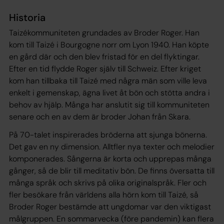
Historia
Taizékommuniteten grundades av Broder Roger. Han
kom till Taizé i Bourgogne norr om Lyon 1940. Han köpte
en gård där och den blev fristad för en del flyktingar.
Efter en tid flydde Roger själv till Schweiz. Efter kriget
kom han tillbaka till Taizé med några män som ville leva
enkelt i gemenskap, ägna livet åt bön och stötta andra i
behov av hjälp. Många har anslutit sig till kommuniteten
senare och en av dem är broder Johan från Skara.
På 70-talet inspirerades bröderna att sjunga bönerna.
Det gav en ny dimension. Alltfler nya texter och melodier
komponerades. Sångerna är korta och upprepas många
gånger, så de blir till meditativ bön. De finns översatta till
många språk och skrivs på olika originalspråk. Fler och
fler besökare från världens alla hörn kom till Taizé, så
Broder Roger bestämde att ungdomar var den viktigast
målgruppen. En sommarvecka (före pandemin) kan flera