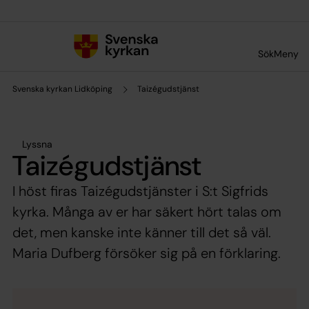
Till innehållet
Till undermeny
Sök
Meny
Svenska kyrkan Lidköping
Taizégudstjänst
Lyssna
Taizégudstjänst
I höst firas Taizégudstjänster i S:t Sigfrids
kyrka. Många av er har säkert hört talas om
det, men kanske inte känner till det så väl.
Maria Dufberg försöker sig på en förklaring.