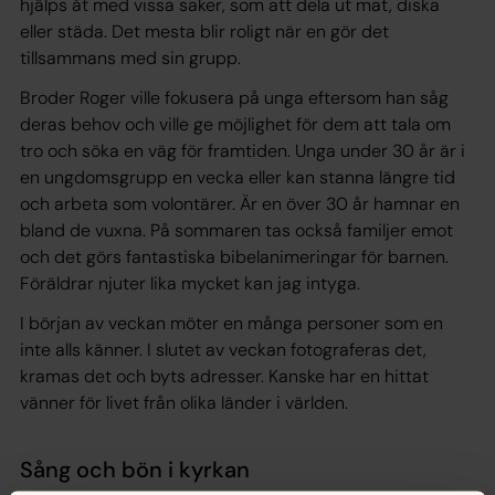
hjälps åt med vissa saker, som att dela ut mat, diska
eller städa. Det mesta blir roligt när en gör det
tillsammans med sin grupp.
Broder Roger ville fokusera på unga eftersom han såg
deras behov och ville ge möjlighet för dem att tala om
tro och söka en väg för framtiden. Unga under 30 år är i
en ungdomsgrupp en vecka eller kan stanna längre tid
och arbeta som volontärer. Är en över 30 år hamnar en
bland de vuxna. På sommaren tas också familjer emot
och det görs fantastiska bibelanimeringar för barnen.
Föräldrar njuter lika mycket kan jag intyga.
I början av veckan möter en många personer som en
inte alls känner. I slutet av veckan fotograferas det,
kramas det och byts adresser. Kanske har en hittat
vänner för livet från olika länder i världen.
Sång och bön i kyrkan