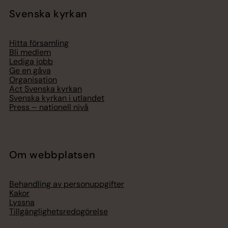
Svenska kyrkan
Hitta församling
Bli medlem
Lediga jobb
Ge en gåva
Organisation
Act Svenska kyrkan
Svenska kyrkan i utlandet
Press – nationell nivå
Om webbplatsen
Behandling av personuppgifter
Kakor
Lyssna
Tillgänglighetsredogörelse