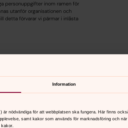
liga personuppgifter inom ramen för
mnas utanför organisationen och
ll detta förvarar vi pärmar i inlåsta
rvanter är vanligtvis namn, adress,
ersonliga förhållanden. Känsliga
rendet.
Information
fterna?
adgas av tillämpliga lagar och
) är nödvändiga för att webbplatsen ska fungera. Här finns ocks
pplevelse, samt kakor som används för marknadsföring och när vi
 kakor.