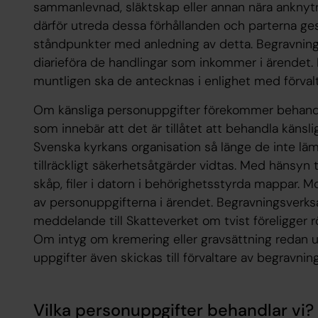
sammanlevnad, släktskap eller annan nära anknytn
därför utreda dessa förhållanden och parterna ges
ståndpunkter med anledning av detta. Begravning
diarieföra de handlingar som inkommer i ärendet. 
muntligen ska de antecknas i enlighet med förval
Om känsliga personuppgifter förekommer behandl
som innebär att det är tillåtet att behandla käns
Svenska kyrkans organisation så länge de inte lä
tillräckligt säkerhetsåtgärder vidtas. Med hänsyn ti
skåp, filer i datorn i behörighetsstyrda mappar. 
av personuppgifterna i ärendet. Begravningsverks
meddelande till Skatteverket om tvist föreligger r
Om intyg om kremering eller gravsättning redan ut
uppgifter även skickas till förvaltare av begravni
Vilka personuppgifter behandlar vi?