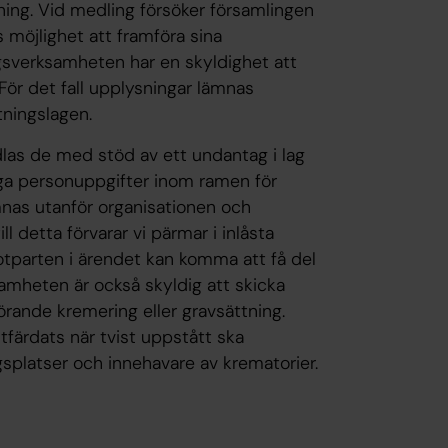
ing. Vid medling försöker församlingen
 möjlighet att framföra sina
sverksamheten har en skyldighet att
För det fall upplysningar lämnas
tningslagen.
as de med stöd av ett undantag i lag
liga personuppgifter inom ramen för
mnas utanför organisationen och
ll detta förvarar vi pärmar i inlåsta
Motparten i ärendet kan komma att få del
amheten är också skyldig att skicka
örande kremering eller gravsättning.
färdats när tvist uppstått ska
ngsplatser och innehavare av krematorier.