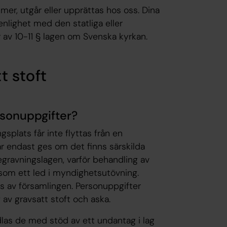
er, utgår eller upprättas hos oss. Dina
nlighet med den statliga eller
r av 10-11 § lagen om Svenska kyrkan.
t stoft
rsonuppgifter?
splats får inte flyttas från en
 får endast ges om det finns särskilda
 begravningslagen, varför behandling av
som ett led i myndighetsutövning.
vas av församlingen. Personuppgifter
av gravsatt stoft och aska.
as de med stöd av ett undantag i lag