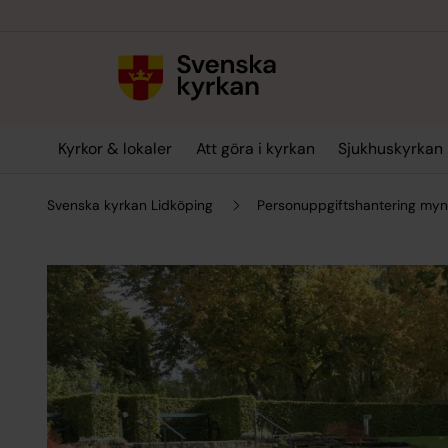
Till innehållet
Till undermeny
Kyrkor & lokaler
Att göra i kyrkan
Sjukhuskyrkan
Svenska kyrkan Lidköping
Personuppgiftshantering myn