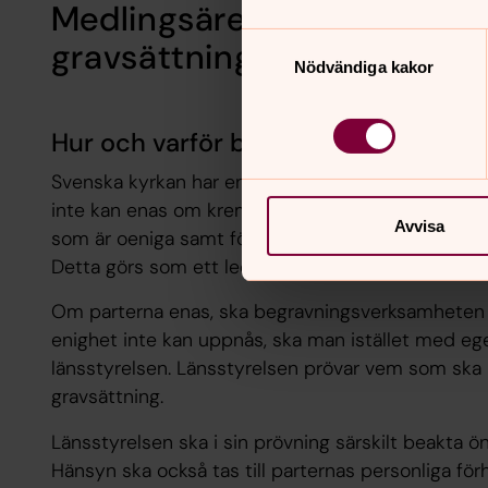
Medlingsärenden angående 
Samtyckesval
gravsättning
Nödvändiga kakor
Hur och varför behandlar vi dina pe
Svenska kyrkan har enligt begravningslagen till up
inte kan enas om kremering eller om gravsättning
Avvisa
som är oeniga samt för att genomföra medling be
Detta görs som ett led i myndighetsutövning.
Om parterna enas, ska begravningsverksamheten
enighet inte kan uppnås, ska man istället med eget
länsstyrelsen. Länsstyrelsen prövar vem som sk
gravsättning.
Länsstyrelsen ska i sin prövning särskilt beakta 
Hänsyn ska också tas till parternas personliga förh