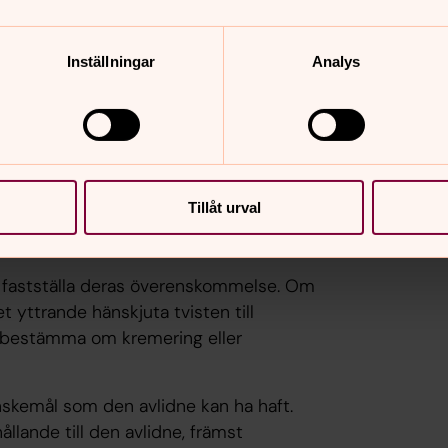
kremering eller
Inställningar
Analys
rsonuppgifter?
pgift att medla mellan enskilda när de
. I syfte att få kännedom om parterna
Tillåt urval
handlar församlingen personuppgifter.
 fastställa deras överenskommelse. Om
 yttrande hänskjuta tvisten till
a bestämma om kremering eller
önskemål som den avlidne kan ha haft.
ållande till den avlidne, främst