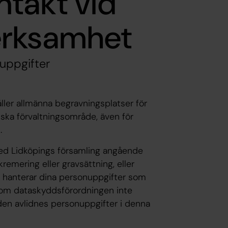
takt vid
erksamhet
uppgifter
ller allmänna begravningsplatser för
ska förvaltningsområde, även för
.
med Lidköpings församling angående
remering eller gravsättning, eller
vi hanterar dina personuppgifter som
rsom dataskyddsförordningen inte
den avlidnes personuppgifter i denna