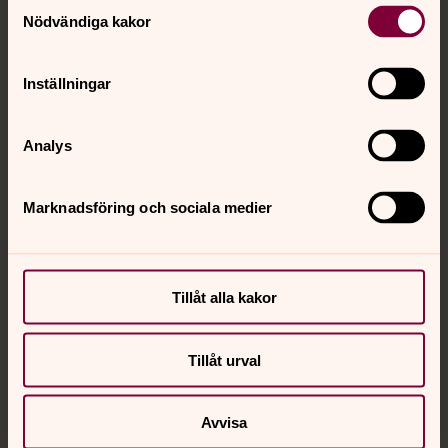
Samtyckesval
Angelique Ohlin
Nödvändiga kakor
Kyrkogårdschef
Direkt:
0510-68453
Inställningar
angelique.ohlin@svenskakyrkan.se
E-post:
Analys
Facklig företrädare Kommunal
Marknadsföring och sociala medier
Tillåt alla kakor
Tillåt urval
Avvisa