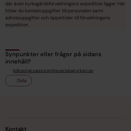
där även kyrkogårdsförvaltningens expedition ligger. Här
hittar du kontaktuppgifter till personalen samt
adressuppgifter och öppettider till förvaltningens
expedition.
Synpunkter eller frågor på sidans
innehåll?
lidkoping.pastorat@svenskakyrkan.se
Dela
Tillbaka till toppen
Tillbaka till innehållet
Kontakt