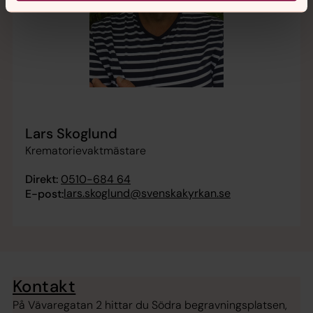
Lars Skoglund
Krematorievaktmästare
Direkt:
0510-684 64
lars.skoglund@svenskakyrkan.se
E-post:
Kontakt
På Vävaregatan 2 hittar du Södra begravningsplatsen,