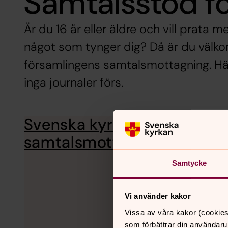
Samtalsstöd f
Är du 16 år eller äldre och vill prat
något som tynger dig? Då är du välk
församlingens samtalsmottagning. Här
inga journaler förs.
Svenska kyrkans
samtalsmottagning i Lidkö
Samtycke
Vi använder kakor
Vissa av våra kakor (cookies
som förbättrar din användaru