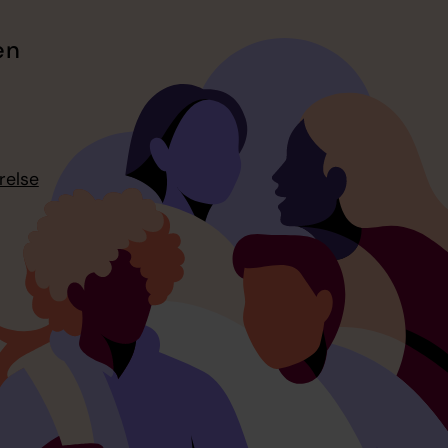
en
relse