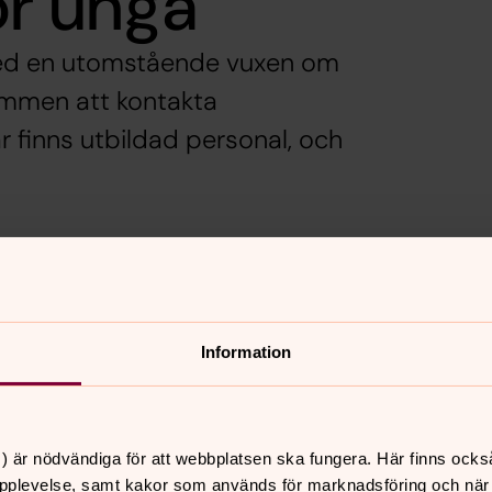
ör unga
a med en utomstående vuxen om
ommen att kontakta
 finns utbildad personal, och
Behöver du någon att prata med om din situ
stödsamtal, krissamtal och själavårdssamtal
ping
Information
) är nödvändiga för att webbplatsen ska fungera. Här finns ocks
pplevelse, samt kakor som används för marknadsföring och när vi