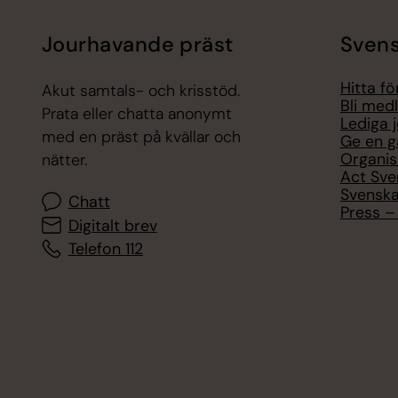
Jourhavande präst
Svens
Hitta f
Akut samtals- och krisstöd.
Bli med
Prata eller chatta anonymt
Lediga 
med en präst på kvällar och
Ge en g
Organis
nätter.
Act Sve
Svenska
Chatt
Press – 
Digitalt brev
Telefon 112