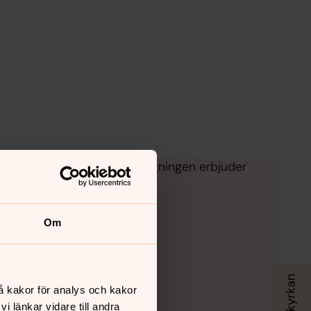
ation i livet? Samtalsmottagningen erbjuder
.
Om
å kakor för analys och kakor
 länkar vidare till andra