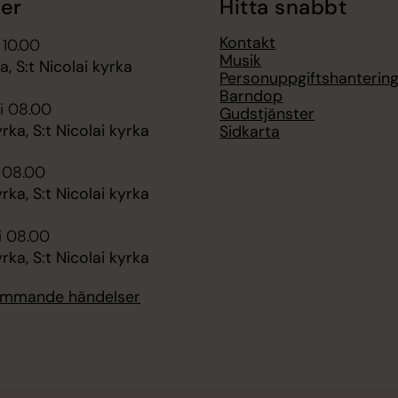
er
Hitta snabbt
Kontakt
 10.00
Musik
 S:t Nicolai kyrka
Personuppgiftshanterin
Barndop
i 08.00
Gudstjänster
ka, S:t Nicolai kyrka
Sidkarta
i 08.00
ka, S:t Nicolai kyrka
i 08.00
ka, S:t Nicolai kyrka
kommande händelser