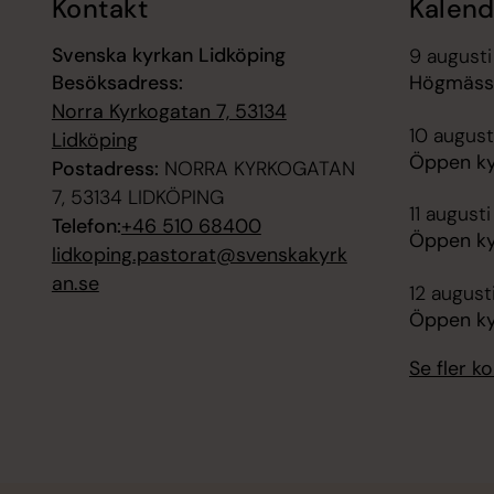
Kontakt
Kalend
Svenska kyrkan Lidköping
9 augusti
Besöksadress:
Högmässa,
Norra Kyrkogatan 7, 53134
10 august
Lidköping
Öppen kyr
Postadress:
NORRA KYRKOGATAN
7, 53134 LIDKÖPING
11 august
Telefon:
+46 510 68400
Öppen kyr
lidkoping.pastorat@svenskakyrk
an.se
12 august
Öppen kyr
Se fler 