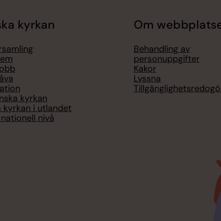
ka kyrkan
Om webbplats
örsamling
Behandling av
lem
personuppgifter
jobb
Kakor
åva
Lyssna
ation
Tillgänglighetsredogö
nska kyrkan
 kyrkan i utlandet
nationell nivå