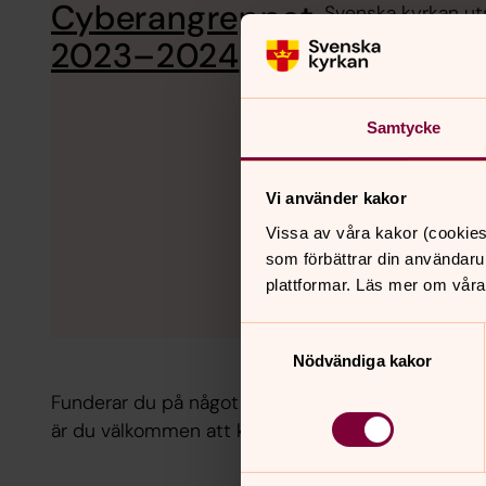
Cyberangreppet
Svenska kyrkan ut
hittar du informat
2023–2024
Samtycke
Vi använder kakor
Vissa av våra kakor (cookies
som förbättrar din användaru
plattformar. Läs mer om våra
Samtyckesval
Nödvändiga kakor
Funderar du på något med anledning av personup
är du välkommen att kontakta oss via nedan formu