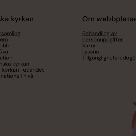
ka kyrkan
Om webbplats
örsamling
Behandling av
lem
personuppgifter
jobb
Kakor
åva
Lyssna
ation
Tillgänglighetsredogö
nska kyrkan
 kyrkan i utlandet
nationell nivå