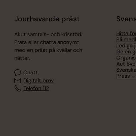
Jourhavande präst
Svens
Hitta f
Akut samtals- och krisstöd.
Bli med
Prata eller chatta anonymt
Lediga 
med en präst på kvällar och
Ge en g
Organis
nätter.
Act Sve
Svenska
Chatt
Press – 
Digitalt brev
Telefon 112