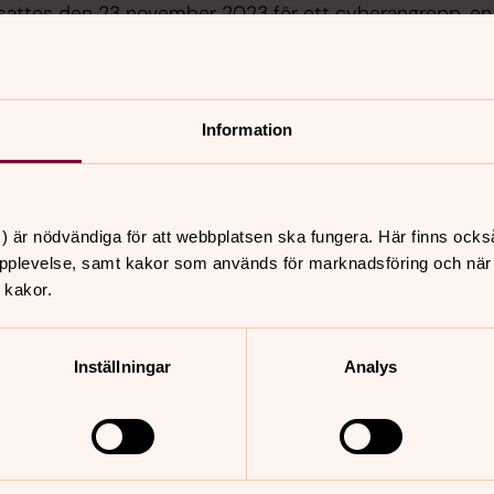
sattes den 23 november 2023 för ett cyberangrepp, en 
ion om angreppet och efterföljande konsekvenser i form 
Information
) är nödvändiga för att webbplatsen ska fungera. Här finns ocks
pplevelse, samt kakor som används för marknadsföring och när vi
 kakor.
Inställningar
Analys
pgiftsincidenten mot Svenska kyrkan
lär.