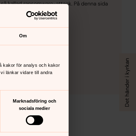
så kallad ransomware-attack. På denna sida
av stulen data.
Om
å kakor för analys och kakor
 länkar vidare till andra
Marknadsföring och
sociala medier