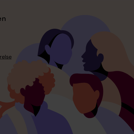
en
relse