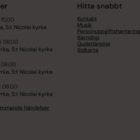
er
Hitta snabbt
Kontakt
 10.00
Musik
 S:t Nicolai kyrka
Personuppgiftshanterin
Barndop
i 08.00
Gudstjänster
ka, S:t Nicolai kyrka
Sidkarta
i 08.00
ka, S:t Nicolai kyrka
i 08.00
ka, S:t Nicolai kyrka
kommande händelser