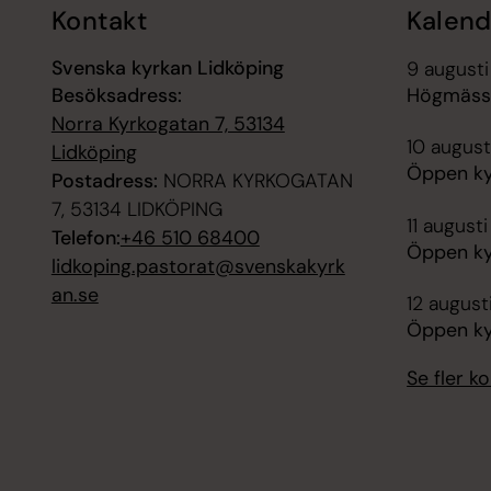
Kontakt
Kalend
Svenska kyrkan Lidköping
9 augusti
Besöksadress:
Högmässa,
Norra Kyrkogatan 7, 53134
10 august
Lidköping
Öppen kyr
Postadress:
NORRA KYRKOGATAN
7, 53134 LIDKÖPING
11 august
Telefon:
+46 510 68400
Öppen kyr
lidkoping.pastorat@svenskakyrk
an.se
12 august
Öppen kyr
Se fler 