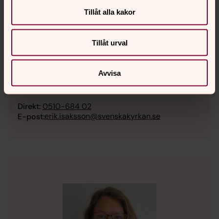
Tillåt alla kakor
Tillåt urval
Erik Isaksson
Avvisa
Präst - Sjukhuskyrkan
Direkt:
0510-684 02
erik.isaksson@svenskakyrkan.se
E-post: