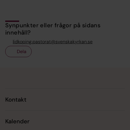
Synpunkter eller frågor på sidans
innehåll?
lidkoping.pastorat@svenskakyrkan.se
Dela
Tillbaka till toppen
Tillbaka till innehållet
Kontakt
Kalender