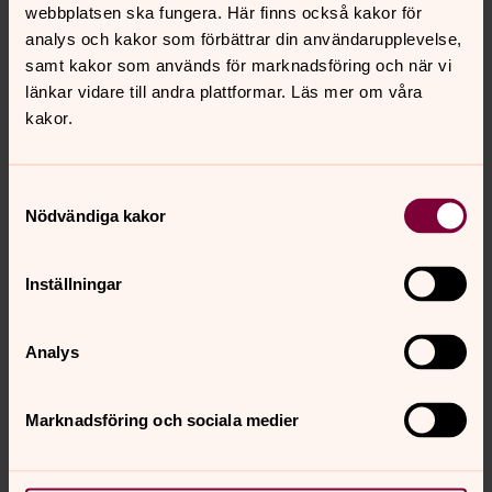
webbplatsen ska fungera. Här finns också kakor för
analys och kakor som förbättrar din användarupplevelse,
Karin Enerbäck
samt kakor som används för marknadsföring och när vi
Kyrkoherde
länkar vidare till andra plattformar. Läs mer om våra
kakor.
Direkt:
Mobil:
Växel:
0510-684 18
073- 274 74 50
0510-684 00
karin.enerback@svenskakyrkan.se
E-post:
Samtyckesval
Nödvändiga kakor
Inställningar
Analys
Marknadsföring och sociala medier