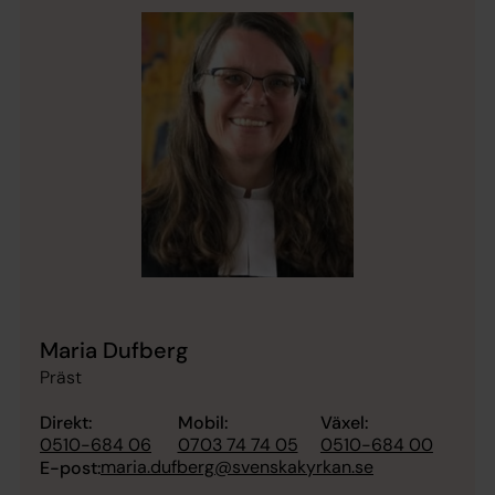
Maria Dufberg
Präst
Direkt:
Mobil:
Växel:
0510-684 06
0703 74 74 05
0510-684 00
maria.dufberg@svenskakyrkan.se
E-post: