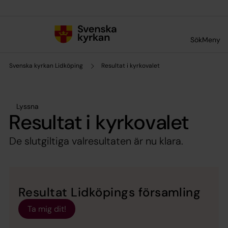
Till innehållet
Till undermeny
Sök
Meny
Svenska kyrkan Lidköping
Resultat i kyrkovalet
Lyssna
Resultat i kyrkovalet
De slutgiltiga valresultaten är nu klara.
Resultat Lidköpings församling
Ta mig dit!