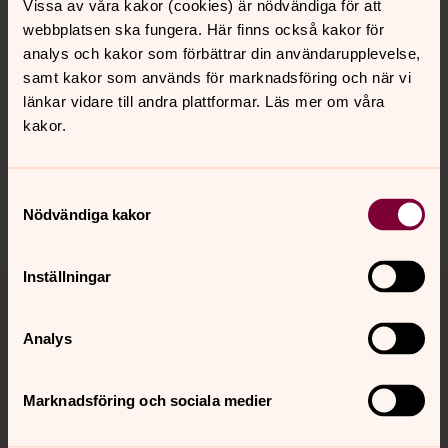
Kalender
Vissa av våra kakor (cookies) är nödvändiga för att
webbplatsen ska fungera. Här finns också kakor för
analys och kakor som förbättrar din användarupplevelse,
Hitta snabbt
samt kakor som används för marknadsföring och när vi
länkar vidare till andra plattformar. Läs mer om våra
kakor.
Sociala kanaler
Samtyckesval
Nödvändiga kakor
Inställningar
Jourhavande präst
Analys
Akut samtals- och krisstöd. Prata eller chatta anonymt
med en präst på kvällar och nätter.
Marknadsföring och sociala medier
Chatt