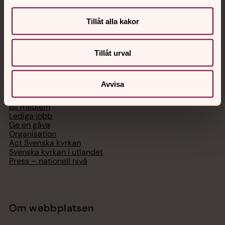
Digitalt brev
Telefon 112
Tillåt alla kakor
Tillåt urval
Svenska kyrkan
Avvisa
Hitta församling
Bli medlem
Lediga jobb
Ge en gåva
Organisation
Act Svenska kyrkan
Svenska kyrkan i utlandet
Press – nationell nivå
Om webbplatsen