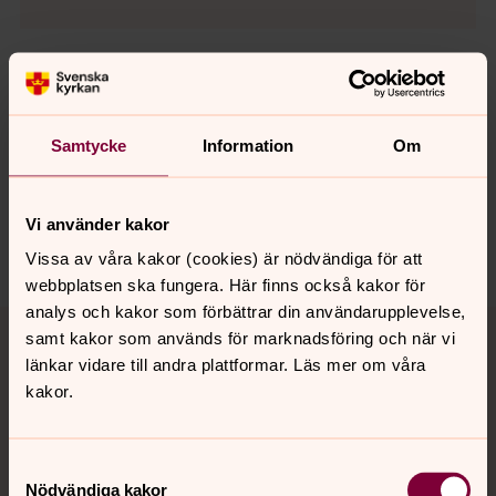
Senast ändrad 16 juni 2021
Synpunkter eller frågor på sidans
Samtycke
Information
Om
innehåll?
lidkoping.pastorat@svenskakyrkan.se
Vi använder kakor
Dela
Vissa av våra kakor (cookies) är nödvändiga för att
webbplatsen ska fungera. Här finns också kakor för
analys och kakor som förbättrar din användarupplevelse,
Tillbaka till toppen
Tillbaka till innehållet
samt kakor som används för marknadsföring och när vi
länkar vidare till andra plattformar. Läs mer om våra
kakor.
Kontakt
Samtyckesval
Nödvändiga kakor