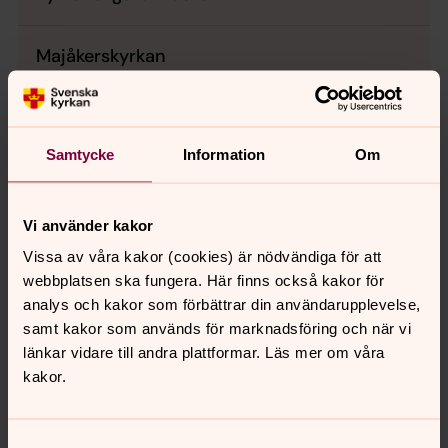
Majåkerskyrkan
Nicolaikyrkan
Samtycke
Information
Om
Råda församlingshem
Vi använder kakor
Otterstads församlingshem
Vissa av våra kakor (cookies) är nödvändiga för att
webbplatsen ska fungera. Här finns också kakor för
Saleby församlingshem
analys och kakor som förbättrar din användarupplevelse,
samt kakor som används för marknadsföring och när vi
länkar vidare till andra plattformar. Läs mer om våra
Sävare församlingshem
kakor.
Vilka nomineringsgrupper kan jag
Samtyckesval