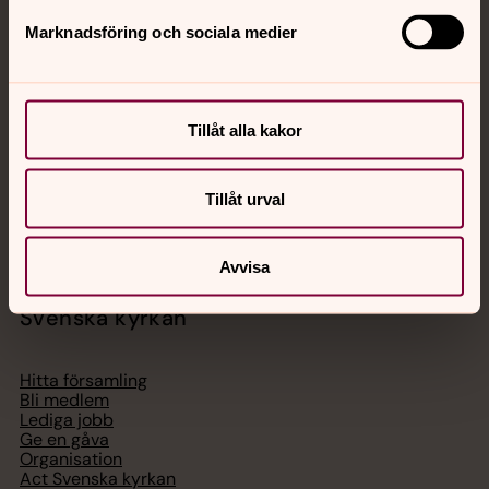
Jourhavande präst
Marknadsföring och sociala medier
Akut samtals- och krisstöd. Prata eller chatta anonymt
med en präst på kvällar och nätter.
Tillåt alla kakor
Chatt
Digitalt brev
Tillåt urval
Telefon 112
Avvisa
Svenska kyrkan
Hitta församling
Bli medlem
Lediga jobb
Ge en gåva
Organisation
Act Svenska kyrkan