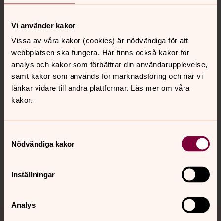
Vi använder kakor
Kontakt
Vissa av våra kakor (cookies) är nödvändiga för att
webbplatsen ska fungera. Här finns också kakor för
analys och kakor som förbättrar din användarupplevelse,
samt kakor som används för marknadsföring och när vi
Kalender
länkar vidare till andra plattformar. Läs mer om våra
kakor.
Hitta snabbt
Samtyckesval
Nödvändiga kakor
Sociala kanaler
Inställningar
Analys