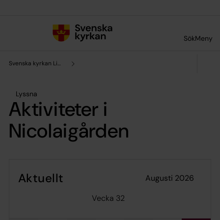
Till innehållet
Till undermeny
Sök
Meny
Svenska kyrkan Lidköping
Lyssna
Aktiviteter i
Nicolaigården
Aktuellt
augusti 2026
Vecka 32