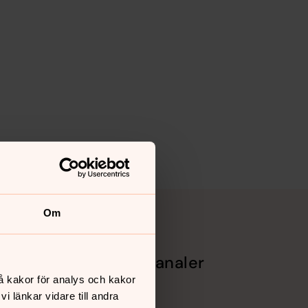
Om
Sociala kanaler
å kakor för analys och kakor
Facebook
 länkar vidare till andra
Instagram