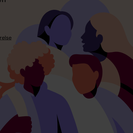
relse