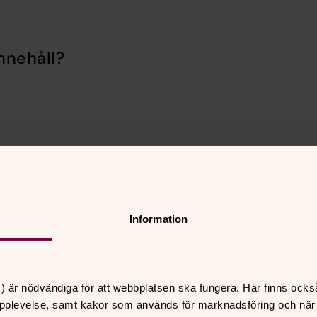
nnehåll?
Information
er
Hitta snabbt
) är nödvändiga för att webbplatsen ska fungera. Här finns ocks
Sidkarta
 10.00
pplevelse, samt kakor som används för marknadsföring och när vi