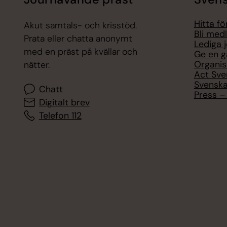
Hitta f
Akut samtals- och krisstöd.
Bli med
Prata eller chatta anonymt
Lediga 
med en präst på kvällar och
Ge en g
Organis
nätter.
Act Sve
Svenska
Chatt
Press – 
Digitalt brev
Telefon 112