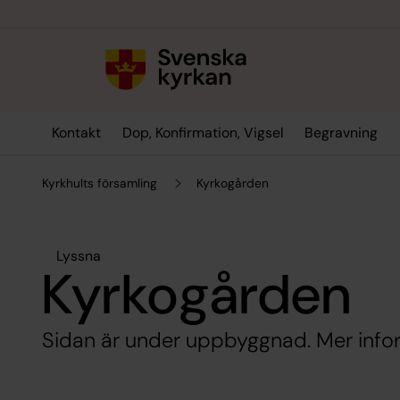
Till innehållet
Till undermeny
Kontakt
Dop, Konfirmation, Vigsel
Begravning
Kyrkhults församling
Kyrkogården
Lyssna
Kyrkogården
Sidan är under uppbyggnad. Mer info