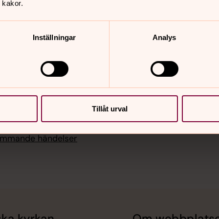
, Kyrkhults kyrka
 kakor.
i 15.00
en öppen
Inställningar
Analys
i 10.00
, Kyrkhults kyrka
i 18.00
ommarkväll, Kyrkhults
Tillåt urval
kommande händelser
ka kyrkan
Om webbplats