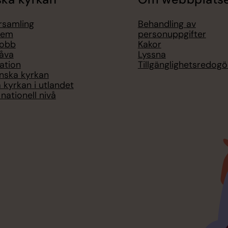
örsamling
Behandling av
lem
personuppgifter
jobb
Kakor
åva
Lyssna
ation
Tillgänglighetsredogö
nska kyrkan
 kyrkan i utlandet
nationell nivå