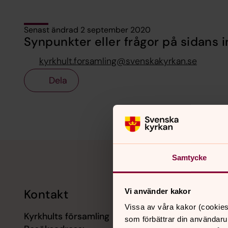
Senast ändrad 2 september 2020
Synpunkter eller frågor på sidans i
kyrkhult.forsamling@svenskakyrkan.se
Dela
Tillbaka till toppen
Tillbaka till innehållet
Samtycke
Vi använder kakor
Kontakt
Kalend
Vissa av våra kakor (cookies
Kyrkhults församling
9 augusti
som förbättrar din användaru