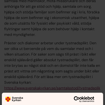
samtala med människor, möta missbrukare och deras
anhöriga för att ge stöd och hjälp, samtala om sorg,
hjälpa och stödja familjer som befinner sig i kris, försöka
hjälpa de som befinner sig i ekonomisk utsatthet, hjälpa
de som utsätts för fysiskt eller psykiskt våld, stödja
flyktingar samt hjälpa de som behöver hjälp i kontakt
med myndigheter.
Präster och diakoner arbetar under tystnadsplikt. Den
ser olika ut beroende på vem du samtalar med och i
vilken situation. För saker som sägs till präst i bikt eller
enskild själavård gäller absolut tystnadsplikt, den får
inte brytas av något skäl och en domstol får inte kalla en
präst att vittna om någonting som sagts under bikt eller
enskild själavård. För att läsa mer om tystnadsplikt i
Svenska kyrkan:
https://www.svenskakyrkan.se/samtalsstod/tystnadsplik
t
Önskar du kontakt med oss eller är du i behov av hjälp?