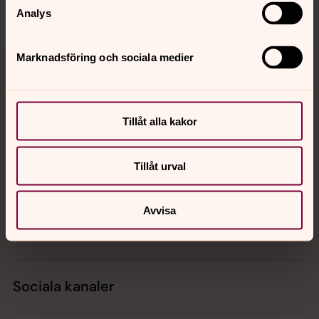
Analys
Tillbaka till toppen
Tillbaka till innehållet
Marknadsföring och sociala medier
Tillåt alla kakor
Kontakt
Tillåt urval
Kalender
Avvisa
Hitta snabbt
Sociala kanaler