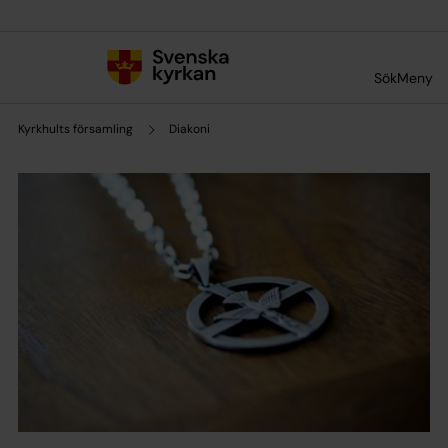
Till innehållet
Till undermeny
Sök
Meny
Kyrkhults församling
Diakoni