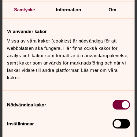
Tveka inte att höra av dig!
Samtycke
Information
Om
Arbetsledande komminister Daniel Stenström
Tel: 0454-30 21 41
daniel.stenstrom@svenskakyrkan.se
Vi använder kakor
Komminister Björn Lundmark
Vissa av våra kakor (cookies) är nödvändiga för att
Tel: 0454-30 21 42
webbplatsen ska fungera. Här finns också kakor för
bjorn.lundmark@svenskakyrkan.se
analys och kakor som förbättrar din användarupplevelse,
samt kakor som används för marknadsföring och när vi
länkar vidare till andra plattformar. Läs mer om våra
kakor.
Senast ändrad 31 mars 2026
Samtyckesval
Synpunkter eller frågor på sidans
Nödvändiga kakor
innehåll?
kyrkhult.forsamling@svenskakyrkan.se
Inställningar
Dela