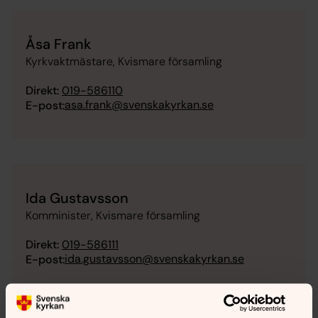
Åsa Frank
Kyrkvaktmästare, Kvismare församling
Direkt:
019-586110
asa.frank@svenskakyrkan.se
E-post:
Ida Gustavsson
Komminister, Kvismare församling
Direkt:
019-586111
ida.gustavsson@svenskakyrkan.se
E-post: