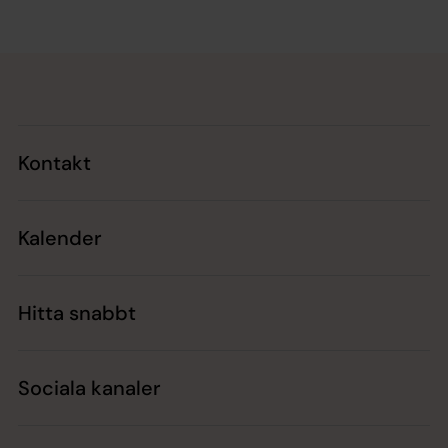
Tillbaka till toppen
Tillbaka till innehållet
Kontakt
Kalender
Hitta snabbt
Sociala kanaler