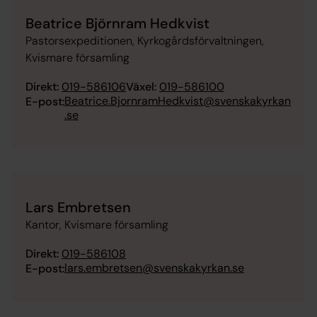
Beatrice Björnram Hedkvist
Pastorsexpeditionen, Kyrkogårdsförvaltningen,
Kvismare församling
Direkt:
019-586106
Växel:
019-586100
Beatrice.BjornramHedkvist@svenskakyrkan
E-post:
.se
Lars Embretsen
Kantor, Kvismare församling
Direkt:
019-586108
lars.embretsen@svenskakyrkan.se
E-post: