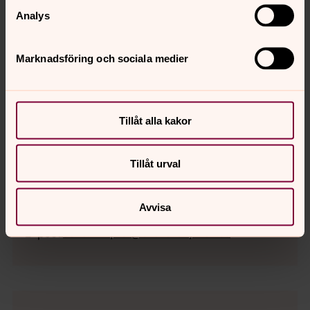
Analys
Annelie Sandberg
Kyrkvaktmästare, Kvismare församling
Marknadsföring och sociala medier
Direkt:
019-586112
annelie.sandberg@svenskakyrkan.se
E-post:
Tillåt alla kakor
Tillåt urval
Sofie Winqvist
Församlingshemsvärdinna, Kvismare församling
Avvisa
Direkt:
019-586109
sofie.winqvist@svenskakyrkan.se
E-post: