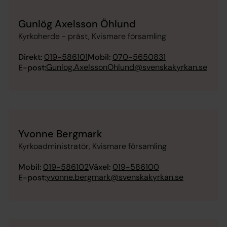
Gunlög Axelsson Öhlund
Kyrkoherde - präst, Kvismare församling
Direkt:
019-586101
Mobil:
070-5650831
Gunlog.AxelssonOhlund@svenskakyrkan.se
E-post:
Yvonne Bergmark
Kyrkoadministratör, Kvismare församling
Mobil:
019-586102
Växel:
019-586100
yvonne.bergmark@svenskakyrkan.se
E-post: