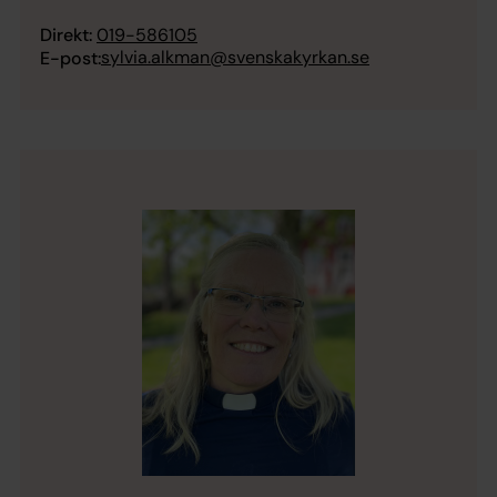
Direkt:
019-586105
sylvia.alkman@svenskakyrkan.se
E-post: