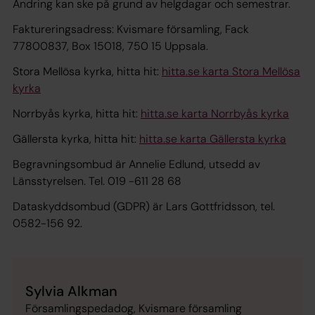
Ändring kan ske på grund av helgdagar och semestrar.
Faktureringsadress: Kvismare församling, Fack
77800837, Box 15018, 750 15 Uppsala.
Stora Mellösa kyrka, hitta hit:
hitta.se karta Stora Mellösa
kyrka
Norrbyås kyrka, hitta hit:
hitta.se karta Norrbyås kyrka
Gällersta kyrka, hitta hit:
hitta.se karta Gällersta kyrka
Begravningsombud är Annelie Edlund, utsedd av
Länsstyrelsen. Tel. 019 -611 28 68
Dataskyddsombud (GDPR) är Lars Gottfridsson, tel.
0582-156 92.
Sylvia Alkman
Församlingspedadog, Kvismare församling