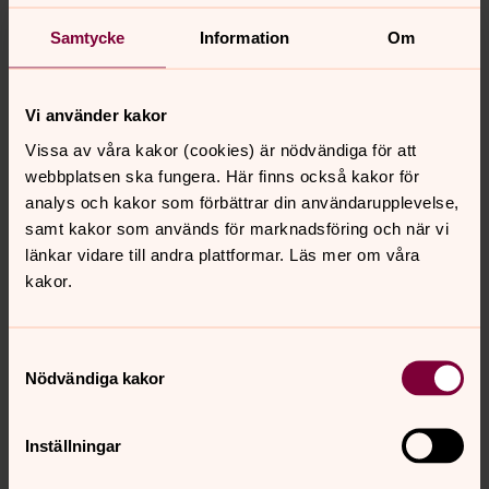
Samtycke
Information
Om
Ingrid Gårsjö
Kantor, Kvismare församling
Vi använder kakor
Direkt:
019-586107
ingrid.garsjo@svenskakyrkan.se
E-post:
Vissa av våra kakor (cookies) är nödvändiga för att
webbplatsen ska fungera. Här finns också kakor för
analys och kakor som förbättrar din användarupplevelse,
samt kakor som används för marknadsföring och när vi
länkar vidare till andra plattformar. Läs mer om våra
kakor.
Anne Lindberg
Kyrkvakmästare, Kvismare församling
Samtyckesval
Direkt:
019-586114
Nödvändiga kakor
anne.lindberg@svenskakyrkan.se
E-post:
Inställningar