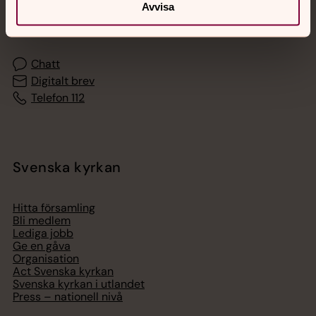
Akut samtals- och krisstöd. Prata eller chatta anonymt
Avvisa
med en präst på kvällar och nätter.
Chatt
Digitalt brev
Telefon 112
Svenska kyrkan
Hitta församling
Bli medlem
Lediga jobb
Ge en gåva
Organisation
Act Svenska kyrkan
Svenska kyrkan i utlandet
Press – nationell nivå