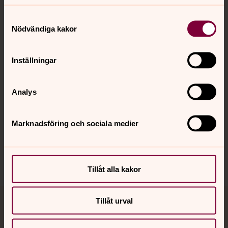
Kontakt
Samtyckesval
Nödvändiga kakor
Kalender
Inställningar
Hitta snabbt
Analys
Marknadsföring och sociala medier
Sociala kanaler
Tillåt alla kakor
Tillåt urval
Jourhavande präst