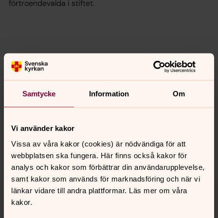
förtroendevalda i stiftet.
Senast ändrad 8 augusti 2025
Synpunkter eller frågor på sidans
Samtycke
Information
Om
innehåll?
kvismare.forsamling@svenskakyrkan.se
Vi använder kakor
Dela
Vissa av våra kakor (cookies) är nödvändiga för att
webbplatsen ska fungera. Här finns också kakor för
analys och kakor som förbättrar din användarupplevelse,
samt kakor som används för marknadsföring och när vi
Tillbaka till toppen
Tillbaka till innehållet
länkar vidare till andra plattformar. Läs mer om våra
kakor.