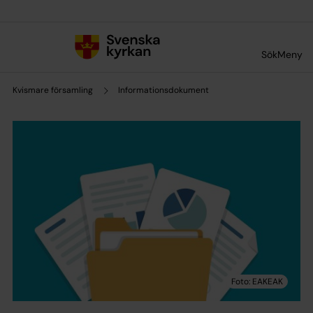
Till innehållet
Till undermeny
Sök
Meny
Kvismare församling
Informationsdokument