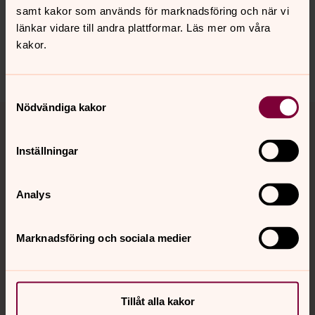
samt kakor som används för marknadsföring och när vi
innehåll?
länkar vidare till andra plattformar. Läs mer om våra
kristianstads.pastorat@svenskakyrkan.se
kakor.
Dela
Samtyckesval
Tillbaka till toppen
Tillbaka till innehållet
Nödvändiga kakor
Inställningar
Kontakt
Analys
Kalender
Marknadsföring och sociala medier
Hitta snabbt
Tillåt alla kakor