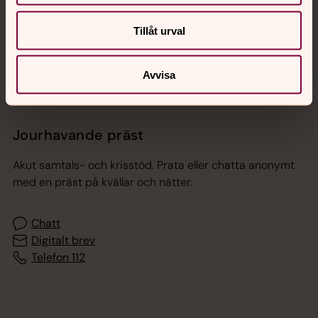
Sociala kanaler
Tillåt urval
Avvisa
Jourhavande präst
Akut samtals- och krisstöd. Prata eller chatta anonymt
med en präst på kvällar och nätter.
Chatt
Digitalt brev
Telefon 112