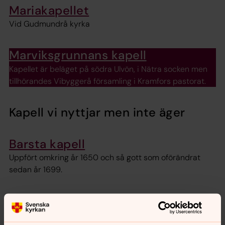
Mariakapellet
Vid Gudmundrå kyrka
Marviksgrunnans kapell
Kapellet är beläget på södra Ulvön, i Nätra socken men
tillhörandes Vibyggerå församling i Kramfors pastorat.
Kapell vi nyttjar men inte äger
Barsta kapell
Uppfört omkring år 1650 och så gott som oförändrat
sedan år 1699.
Bönhamns kapell