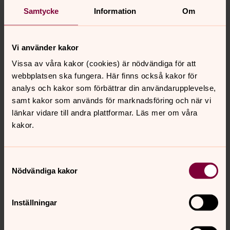
Fällsviks kapell
Samtycke
Information
Om
Markoms kapell
Vi använder kakor
Vissa av våra kakor (cookies) är nödvändiga för att
Norrfällsvikens kapell
webbplatsen ska fungera. Här finns också kakor för
analys och kakor som förbättrar din användarupplevelse,
samt kakor som används för marknadsföring och när vi
Stavkyrkan Mannaminne
länkar vidare till andra plattformar. Läs mer om våra
På Mannaminne i Häggvik
kakor.
Karta: Kyrkor & kapell i Kramfors
Samtyckesval
pastorat
Nödvändiga kakor
Klicka på en kyrka, kapell eller församlingshem för
vägbeskrivning (via google-maps).
Inställningar