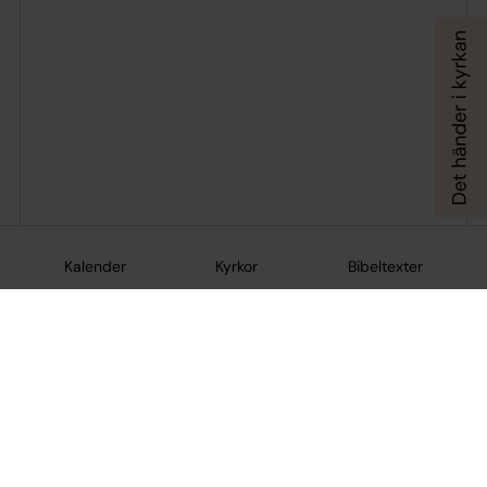
Kalender
Kyrkor
Bibeltexter