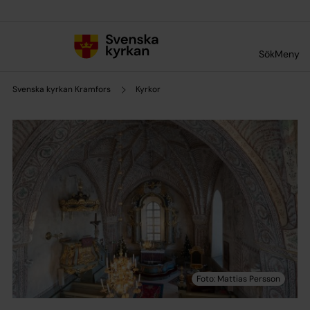
Till innehållet
Till undermeny
Sök
Meny
Svenska kyrkan Kramfors
Kyrkor