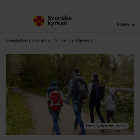
Till innehållet
Till undermeny
Sök
Meny
Svenska kyrkan Kramfors
Familjerådgivning