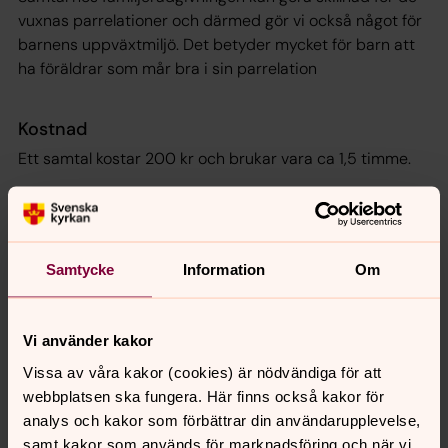
vuxnas parrelationer och därmed gör vi också något för
barnens uppväxtmiljö. Det betyder mycket för barn att
ha föräldrar som mår bra i sin parrelation
Kostnad
Ett samtal kostar 200 kr och brukar vara ca 1,5 timme.
För anställda och förtroendevalda inom Svenska kyrkan
är rådgivningen kostnadsfri.
Samtycke
Information
Om
Mottagningar
Välkommen att ta kontakt för att boka en tid.
Vi använder kakor
Härnösand
0611-125 80
Vissa av våra kakor (cookies) är nödvändiga för att
familjeradgivningen-harnosand@varsta.se
webbplatsen ska fungera. Här finns också kakor för
Lönegrensgatan 12
analys och kakor som förbättrar din användarupplevelse,
871 40 Härnösand
samt kakor som används för marknadsföring och när vi