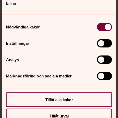
kakor.
Tillbaka till toppen
Tillbaka till innehållet
Samtyckesval
Nödvändiga kakor
Kontakt
Inställningar
Kalender
Analys
Marknadsföring och sociala medier
Hitta snabbt
Sociala kanaler
Tillåt alla kakor
Tillåt urval