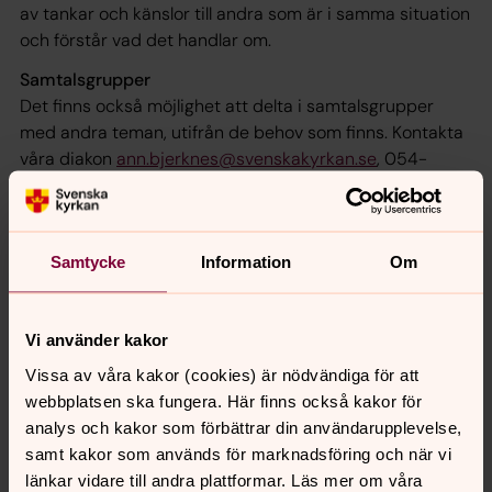
av tankar och känslor till andra som är i samma situation
och förstår vad det handlar om.
Samtalsgrupper
Det finns också möjlighet att delta i samtalsgrupper
med andra teman, utifrån de behov som finns. Kontakta
våra diakon
ann.bjerknes@svenskakyrkan.se
, 054-
141903 om du har förslag och önskemål om något så
kanske en sådan grupp kan startas.
Samtycke
Information
Om
Senast ändrad 2 januari 2025
Synpunkter eller frågor på sidans
Vi använder kakor
innehåll?
Vissa av våra kakor (cookies) är nödvändiga för att
karlstads.pastorat@svenskakyrkan.se
webbplatsen ska fungera. Här finns också kakor för
analys och kakor som förbättrar din användarupplevelse,
Dela
samt kakor som används för marknadsföring och när vi
länkar vidare till andra plattformar. Läs mer om våra