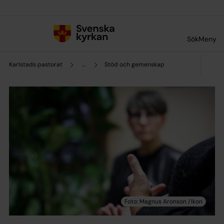
Till innehållet
Till undermeny
Sök
Meny
Karlstads pastorat
...
Stöd och gemenskap