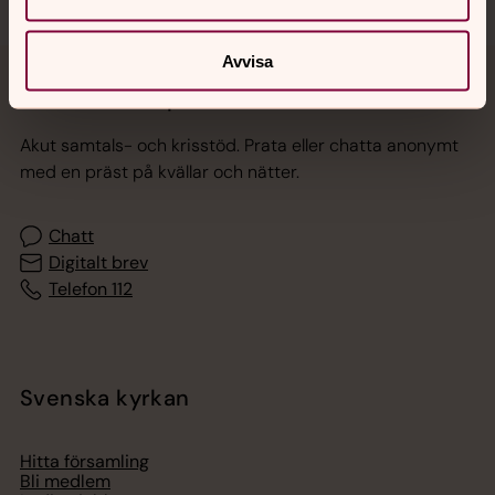
Avvisa
Jourhavande präst
Akut samtals- och krisstöd. Prata eller chatta anonymt
med en präst på kvällar och nätter.
Chatt
Digitalt brev
Telefon 112
Svenska kyrkan
Hitta församling
Bli medlem