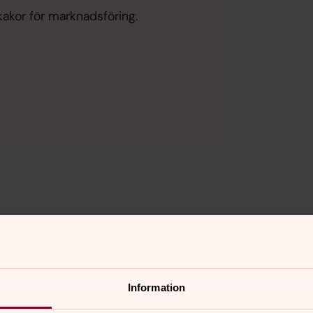
kakor för marknadsföring.
nnehåll?
Information