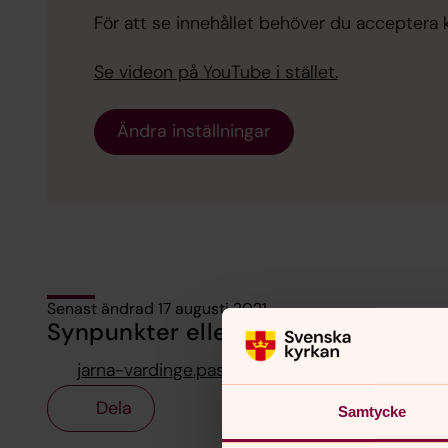
För att se innehållet behöver du acceptera 
Se videon på YouTube i stället.
Ändra inställningar
Senast ändrad 17 augusti 2021
Synpunkter eller frågor på sidans i
jarna-vardinge.pastorat@svenskakyrkan.se
Dela
Samtycke