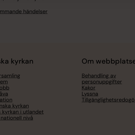
kommande händelser
ka kyrkan
Om webbplats
örsamling
Behandling av
lem
personuppgifter
jobb
Kakor
åva
Lyssna
ation
Tillgänglighetsredogö
nska kyrkan
 kyrkan i utlandet
nationell nivå