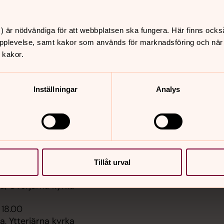
) är nödvändiga för att webbplatsen ska fungera. Här finns ocks
pplevelse, samt kakor som används för marknadsföring och när vi
 kakor.
er
Hitta snabbt
Sidkarta
 14.00
Inställningar
Analys
 Ljungbacken,
ken
 19.00
sik, Överjärna kyrka
Tillåt urval
 11.00
, Överjärna kyrka
 18.00
, Ytterjärna kyrka