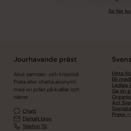
Se fler 
Jourhavande präst
Svens
Hitta f
Akut samtals- och krisstöd.
Bli med
Prata eller chatta anonymt
Lediga 
med en präst på kvällar och
Ge en g
Organis
nätter.
Act Sve
Svenska
Chatt
Press – 
Digitalt brev
Telefon 112