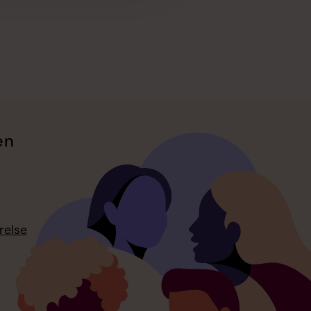
en
relse