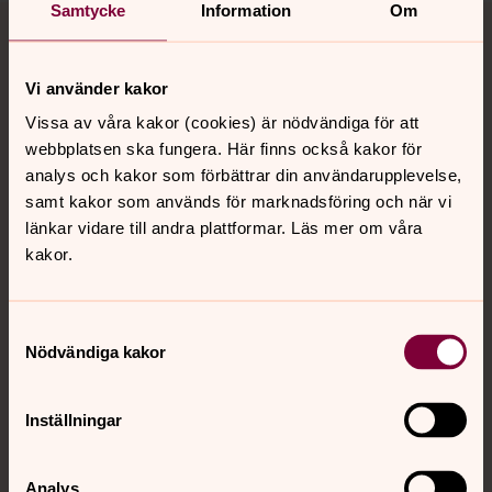
Tillbaka till toppen
Tillbaka till innehållet
Samtycke
Information
Om
Vi använder kakor
Kontakt
Vissa av våra kakor (cookies) är nödvändiga för att
webbplatsen ska fungera. Här finns också kakor för
analys och kakor som förbättrar din användarupplevelse,
Kalender
samt kakor som används för marknadsföring och när vi
länkar vidare till andra plattformar. Läs mer om våra
kakor.
Hitta snabbt
Samtyckesval
Nödvändiga kakor
Sociala kanaler
Inställningar
Analys