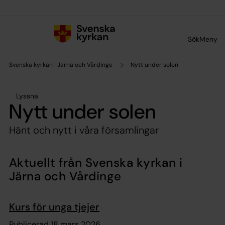
Till innehållet
Till undermeny
Sök
Meny
Svenska kyrkan i Järna och Vårdinge
Nytt under solen
Lyssna
Nytt under solen
Hänt och nytt i våra församlingar
Aktuellt från Svenska kyrkan i
Järna och Vårdinge
Kurs för unga tjejer
Publicerad 18 mars 2026