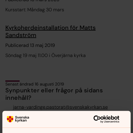
Kursstart: Måndag 30 mars
Kyrkoherdeinstallation för Matts
Sandström
Publicerad 13 maj 2019
Söndag 19 maj 11.00 i Överjärna kyrka
Senast ändrad 16 augusti 2019
Synpunkter eller frågor på sidans
innehåll?
jarna-vardinge.pastorat@svenskakyrkan.se
Dela