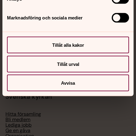
Jourhavande präst
Marknadsföring och sociala medier
Akut samtals- och krisstöd. Prata eller chatta anonymt
med en präst på kvällar och nätter.
Tillåt alla kakor
Chatt
Digitalt brev
Tillåt urval
Telefon 112
Avvisa
Svenska kyrkan
Hitta församling
Bli medlem
Lediga jobb
Ge en gåva
Organisation