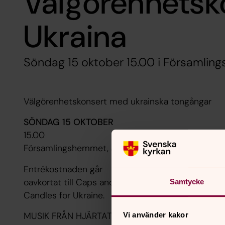
Välgörenhetsko
Ukraina
Söndag 15 oktober 15.00 i Församlin
Välgörenhetskonsert med ukrainska tongångar
SÖNDAG 15 OKTOBER
15.00
Församlingshemmet, Järna
Entrékostnaden går
oavkortat till Caps and
Samtycke
Candles for Ukraine.
MUSIK FRÅN HJÄRTAT. I ett samarbete mellan Cap
Vi använder kakor