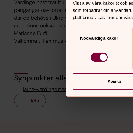
Vårdinge pastorat bjuds ni in till en välgörenhet
Vissa av våra kakor (cookies
pengar går oavkortat till Caps and Candles for Uk
som förbättrar din användaru
där de behövs i Ukraina. Gästar gör bandet Kvitky
plattformar. Läs mer om våra
scen finns också bland annat Lena Zetterberg, v
Samtyckesval
Marianne Furå.
Nödvändiga kakor
Välkomna till en musikalisk kväll!
Synpunkter eller frågor på sidans i
Avvisa
jarna-vardinge.pastorat@svenskakyrkan.se
Dela
Tillbaka till toppen
Tillbaka till innehållet