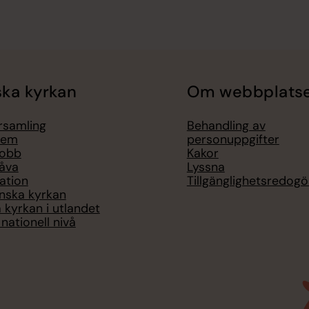
ka kyrkan
Om webbplats
örsamling
Behandling av
lem
personuppgifter
jobb
Kakor
åva
Lyssna
ation
Tillgänglighetsredogö
nska kyrkan
 kyrkan i utlandet
nationell nivå