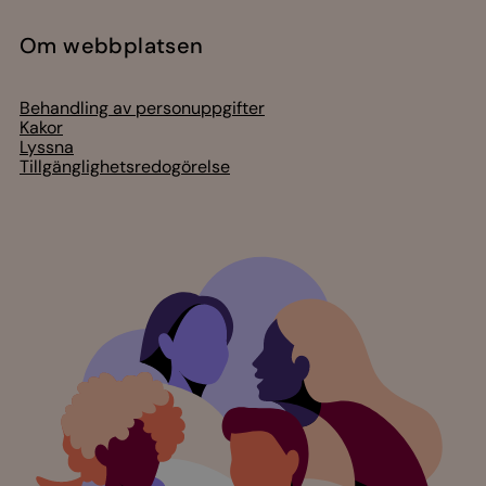
Akut samtals- och krisstöd. Prata eller chatta anonymt
med en präst på kvällar och nätter.
Chatt
Digitalt brev
Telefon 112
Svenska kyrkan
Hitta församling
Bli medlem
Lediga jobb
Ge en gåva
Organisation
Act Svenska kyrkan
Svenska kyrkan i utlandet
Press – nationell nivå