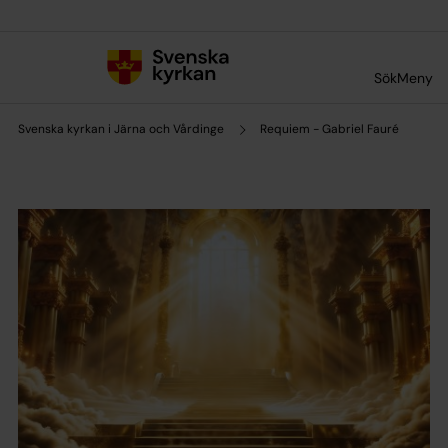
Till innehållet
Till undermeny
Sök
Meny
Svenska kyrkan i Järna och Vårdinge
Requiem - Gabriel Fauré