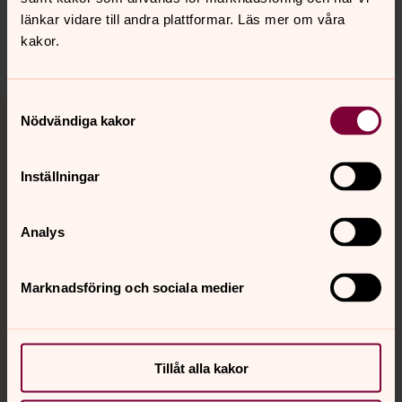
jarna-vardinge.pastorat@svenskakyrkan.se
länkar vidare till andra plattformar. Läs mer om våra
kakor.
Dela
Samtyckesval
Tillbaka till toppen
Tillbaka till innehållet
Nödvändiga kakor
Inställningar
Kontakt
Analys
Kalender
Marknadsföring och sociala medier
Hitta snabbt
Tillåt alla kakor
Sociala kanaler