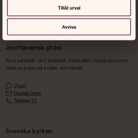
Tillåt urval
Avvisa
Jourhavande präst
Akut samtals- och krisstöd. Prata eller chatta anonymt
med en präst på kvällar och nätter.
Chatt
Digitalt brev
Telefon 112
Svenska kyrkan