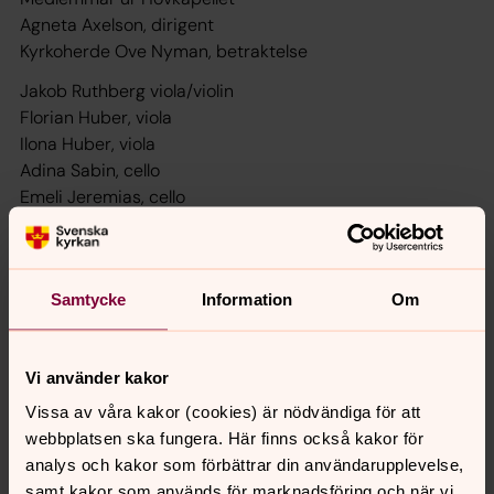
Agneta Axelson, dirigent
Kyrkoherde Ove Nyman, betraktelse
Jakob Ruthberg viola/violin
Florian Huber, viola
Ilona Huber, viola
Adina Sabin, cello
Emeli Jeremias, cello
Katarina Lindgren, bas
Miriam Seltzer, harpa
Martin Olsson, orgel
Samtycke
Information
Om
Fri entré. Inga biljetter. Kom i god tid för att säkra din
plats.
Vi använder kakor
Vissa av våra kakor (cookies) är nödvändiga för att
webbplatsen ska fungera. Här finns också kakor för
Synpunkter eller frågor på sidans
analys och kakor som förbättrar din användarupplevelse,
innehåll?
samt kakor som används för marknadsföring och när vi