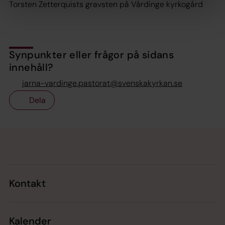
Torsten Zetterquists gravsten på Vårdinge kyrkogård
Synpunkter eller frågor på sidans
innehåll?
jarna-vardinge.pastorat@svenskakyrkan.se
Dela
Tillbaka till toppen
Tillbaka till innehållet
Kontakt
Kalender