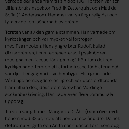
verkade där ända fram till sin död 1961. Torsten var son
till lantbruksinspektor Fredrik Zetterquist och Matilda
Sofia (f. Andersson). Hemmet var strängt religiöst och
fyra av de fem sönerna blev präster.
Torsten var av den gamla stammen. Han värnade om
kyrkosången och var mycket väl förtrogen
med Psalmboken. Hans yngre bror Rudolf, kallad
diktarprästen, finns representerad i psalmboken
med psalmen ”Jesus tänk på mig”. Förutom det rent
kyrkliga hade Torsten ett stort intresse för historia och
var djupt engagerad i sin hembygd. Han grundade
Vårdinge hembygdsförening och var dess ordförande
fram till sin död, dessutom skrev han Vårdinge
sockenbeskrivning. Han hade även flera kommunala
uppdrag.
Torsten var gift med Margareta (f Åhlin) som överlevde
honom med 33 år, trots att hon var sex år äldre. De fick
döttrarna Birgitta och Anita samt sonen Lars, som dog