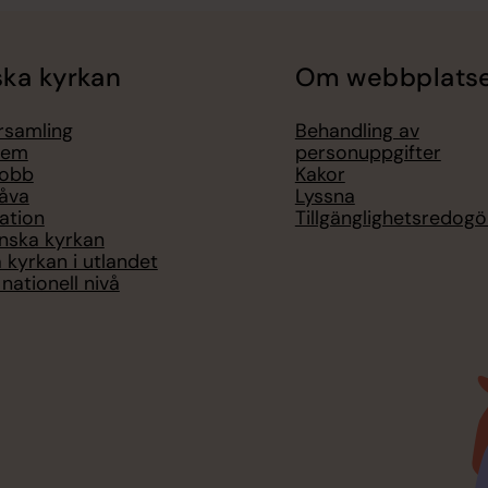
ka kyrkan
Om webbplats
örsamling
Behandling av
lem
personuppgifter
jobb
Kakor
åva
Lyssna
ation
Tillgänglighetsredogö
nska kyrkan
 kyrkan i utlandet
nationell nivå