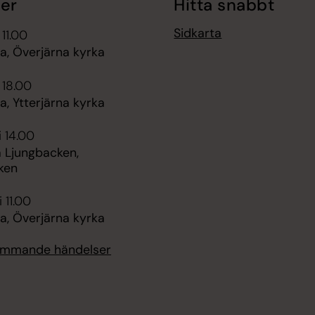
er
Hitta snabbt
Sidkarta
 11.00
, Överjärna kyrka
 18.00
, Ytterjärna kyrka
i 14.00
 Ljungbacken,
ken
 11.00
, Överjärna kyrka
kommande händelser