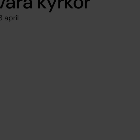
våra kyrkor
 april