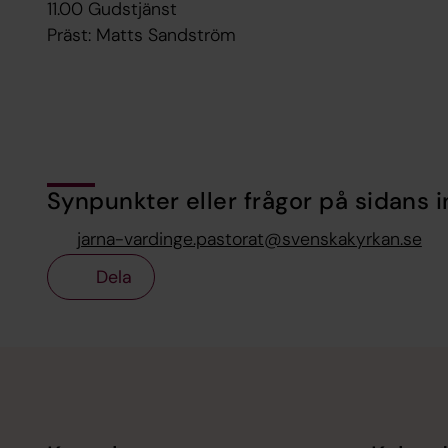
11.00 Gudstjänst
Präst: Matts Sandström
Synpunkter eller frågor på sidans i
jarna-vardinge.pastorat@svenskakyrkan.se
Dela
Tillbaka till toppen
Tillbaka till innehållet