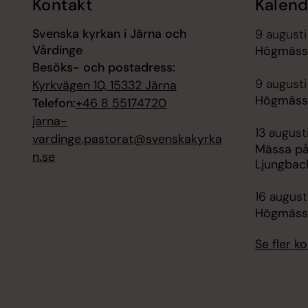
Kontakt
Kalend
Svenska kyrkan i Järna och
9 augusti
Vårdinge
Högmässa
Besöks- och postadress:
9 augusti
Kyrkvägen 10, 15332 Järna
Högmässa
Telefon:
+46 8 55174720
jarna-
13 august
vardinge.pastorat@svenskakyrka
Mässa på
n.se
Ljungbac
16 augusti
Högmässa
Se fler 