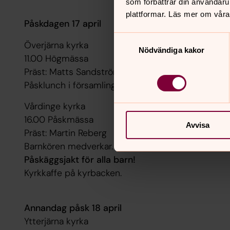
som förbättrar din användaru
plattformar. Läs mer om våra
Påskdagen 17 april
Samtyckesval
Överjärna kyrka
Nödvändiga kakor
11.00 Högmässa
Präst: Matts Sandström
Påsklunch i församlingshemmet
Vårdinge kyrka
16.00 Påskmässa
Avvisa
Präst: Martin Reberg
Barnkören medverkar.
Påskäggsjakt för alla barn!
Kyrkkaffe på kyrbacken.
Annandag påsk 18 april
Ytterjärna kyrka