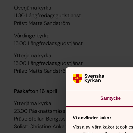
Överjärna kyrka
11.00 Långfredagsgudstjänst
Präst: Matts Sandström
Vårdinge kyrka
15.00 Långfredagsgudstjänst
Ytterjärna kyrka
15.00 Långfredagsgudstjänst
Präst: Matts Sandström
Påskafton 16 april
Samtycke
Ytterjärna kyrka
23.00 Påsknattsmässa
Vi använder kakor
Präst: Stellan Bengtsson
Solist: Christine Ankarswärd.
Vissa av våra kakor (cookies