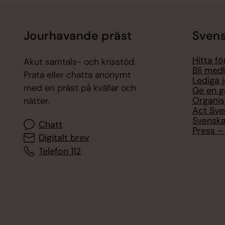
Jourhavande präst
Svens
Hitta f
Akut samtals- och krisstöd.
Bli med
Prata eller chatta anonymt
Lediga 
med en präst på kvällar och
Ge en g
Organis
nätter.
Act Sve
Svenska
Chatt
Press – 
Digitalt brev
Telefon 112