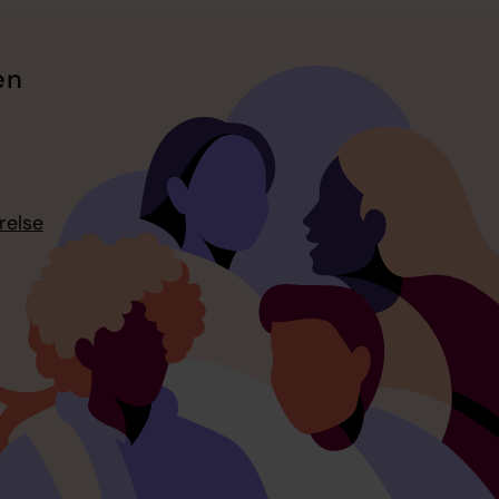
en
relse