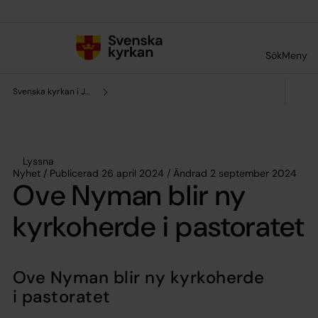
Till innehållet
Till undermeny
Sök
Meny
Svenska kyrkan i Järna och Vårdinge
Lyssna
Nyhet / Publicerad 26 april 2024 / Ändrad 2 september 2024
Ove Nyman blir ny
kyrkoherde i pastoratet
Ove Nyman blir ny kyrkoherde
i pastoratet