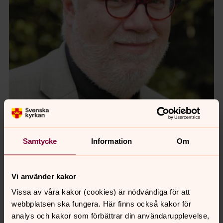
Samtycke
Information
Om
Foto: Sofia Karlsson
Vi använder kakor
Vissa av våra kakor (cookies) är nödvändiga för att
Synpunkter eller frågor på sidans
webbplatsen ska fungera. Här finns också kakor för
innehåll?
analys och kakor som förbättrar din användarupplevelse,