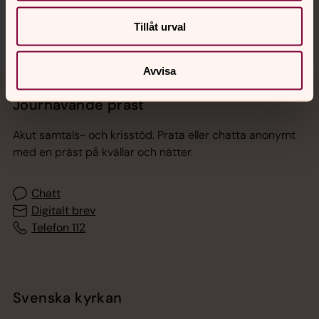
Tillåt urval
Avvisa
Jourhavande präst
Akut samtals- och krisstöd. Prata eller chatta anonymt
med en präst på kvällar och nätter.
Chatt
Digitalt brev
Telefon 112
Svenska kyrkan