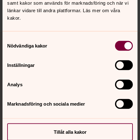
samt kakor som används för marknadsföring och när vi
jarna-vardinge.pastorat@svenskakyrkan.se
länkar vidare till andra plattformar. Läs mer om våra
Dela
kakor.
Tillbaka till toppen
Tillbaka till innehållet
Samtyckesval
Nödvändiga kakor
Kontakt
Inställningar
Analys
Kalender
Marknadsföring och sociala medier
Hitta snabbt
Tillåt alla kakor
Sociala kanaler