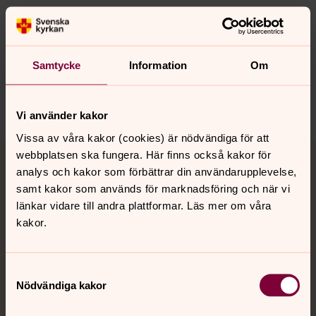
Synpunkter eller frågor på sidans
innehåll?
Samtycke
Information
Om
jarna-vardinge.pastorat@svenskakyrkan.se
Dela
Vi använder kakor
Vissa av våra kakor (cookies) är nödvändiga för att
Tillbaka till toppen
Tillbaka till innehållet
webbplatsen ska fungera. Här finns också kakor för
analys och kakor som förbättrar din användarupplevelse,
samt kakor som används för marknadsföring och när vi
länkar vidare till andra plattformar. Läs mer om våra
Kontakt
kakor.
Kalender
Samtyckesval
Nödvändiga kakor