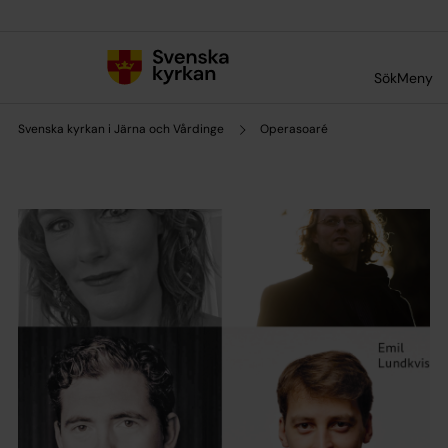
Till innehållet
Till undermeny
Sök
Meny
Svenska kyrkan i Järna och Vårdinge
Operasoaré