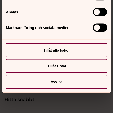
innehåll?
jarna-vardinge.pastorat@svenskakyrkan.se
Analys
Dela
Marknadsföring och sociala medier
Tillbaka till toppen
Tillbaka till innehållet
Tillåt alla kakor
Kontakt
Tillåt urval
Kalender
Avvisa
Hitta snabbt