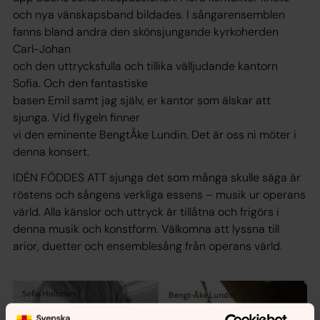
och nya vänskapsband bildades. I sångarensemblen
fanns bland andra den skönsjungande kyrkoherden
Carl-Johan
och den uttrycksfulla och tillika välljudande kantorn
Sofia. Och den fantastiske
basen Emil samt jag själv, er kantor som älskar att
sjunga. Vid flygeln finner
vi den eminente BengtÅke Lundin. Det är oss ni möter i
denna konsert.
IDÉN FÖDDES ATT sjunga det som många skulle säga är
röstens och sångens verkliga essens – musik ur operans
värld. Alla känslor och uttryck är tillåtna och frigörs i
denna musik och konstform. Välkomna att lyssna till
arior, duetter och ensemblesång från operans värld.