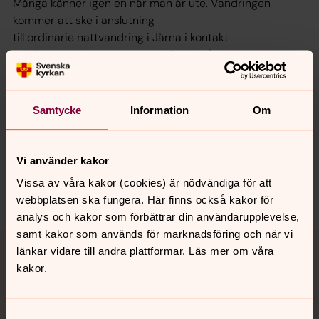
Många känner igen en när man är ute. Vandringen
kommer att ske i anslutning
till ordinarie nattvandring i Järna i kontakt
med nattvandrargruppen och fritidsgården.
Samtycke
Information
Om
Synpunkter eller frågor på sidans
innehåll?
Vi använder kakor
jarna-vardinge.pastorat@svenskakyrkan.se
Vissa av våra kakor (cookies) är nödvändiga för att
Dela
webbplatsen ska fungera. Här finns också kakor för
analys och kakor som förbättrar din användarupplevelse,
samt kakor som används för marknadsföring och när vi
Tillbaka till toppen
Tillbaka till innehållet
länkar vidare till andra plattformar. Läs mer om våra
kakor.
Kontakt
Samtyckesval