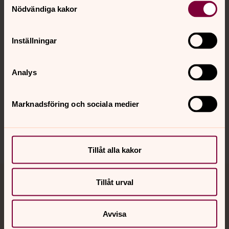
Nödvändiga kakor
Kalender
Inställningar
Hitta snabbt
Analys
Marknadsföring och sociala medier
Sociala kanaler
Tillåt alla kakor
Tillåt urval
Jourhavande präst
Akut samtals- och krisstöd. Prata eller chatta anonymt
Avvisa
med en präst på kvällar och nätter.