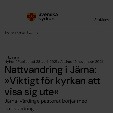
Till innehållet
Till undermeny
Sök
Meny
Svenska kyrkan i Järna och Vårdinge
Lyssna
Nyhet / Publicerad 28 april 2021 / Ändrad 19 november 2021
Nattvandring i Järna:
»Viktigt för kyrkan att
visa sig ute«
Järna-Vårdinge pastorat börjar med
nattvandring