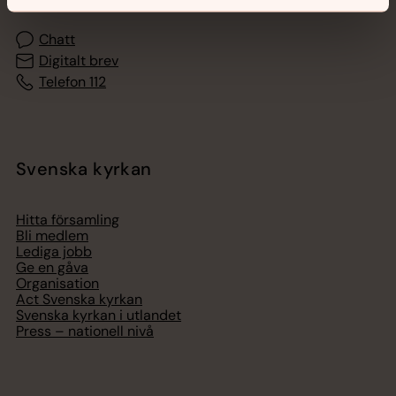
Chatt
Digitalt brev
Telefon 112
Svenska kyrkan
Hitta församling
Bli medlem
Lediga jobb
Ge en gåva
Organisation
Act Svenska kyrkan
Svenska kyrkan i utlandet
Press – nationell nivå