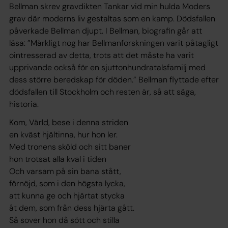
Bellman skrev gravdikten Tankar vid min hulda Moders
grav där moderns liv gestaltas som en kamp. Dödsfallen
påverkade Bellman djupt. I Bellman, biografin går att
läsa: ”Märkligt nog har Bellmanforskningen varit påtagligt
ointresserad av detta, trots att det måste ha varit
upprivande också för en sjuttonhundratalsfamilj med
dess större beredskap för döden.” Bellman flyttade efter
dödsfallen till Stockholm och resten är, så att säga,
historia.
Kom, Värld, bese i denna striden
en kväst hjältinna, hur hon ler.
Med tronens sköld och sitt baner
hon trotsat alla kval i tiden
Och varsam på sin bana stått,
förnöjd, som i den högsta lycka,
att kunna ge och hjärtat stycka
åt dem, som från dess hjärta gått.
Så sover hon då sött och stilla