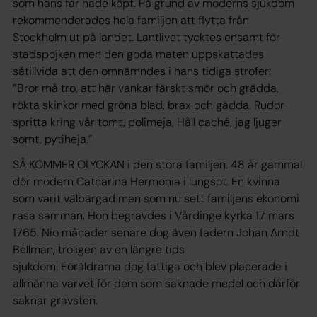
som hans far hade köpt. På grund av moderns sjukdom
rekommenderades hela familjen att flytta från
Stockholm ut på landet. Lantlivet tycktes ensamt för
stadspojken men den goda maten uppskattades
såtillvida att den omnämndes i hans tidiga strofer:
”Bror må tro, att här vankar färskt smör och grädda,
rökta skinkor med gröna blad, brax och gädda. Rudor
spritta kring vår tomt, polimeja, Håll caché, jag ljuger
somt, pytiheja.”
SÅ KOMMER OLYCKAN i den stora familjen. 48 år gammal
dör modern Catharina Hermonia i lungsot. En kvinna
som varit välbärgad men som nu sett familjens ekonomi
rasa samman. Hon begravdes i Vårdinge kyrka 17 mars
1765. Nio månader senare dog även fadern Johan Arndt
Bellman, troligen av en längre tids
sjukdom. Föräldrarna dog fattiga och blev placerade i
allmänna varvet för dem som saknade medel och därför
saknar gravsten.