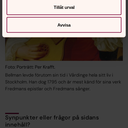
Tillåt urval
Avvisa
Foto: Porträtt: Per Krafft.
Bellman levde förutom sin tid i Vårdinge hela sitt liv i
Stockholm. Han dog 1795 och är mest känd för sina verk
Fredmans epistlar och Fredmans sånger.
Synpunkter eller frågor på sidans
innehåll?