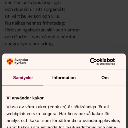
sen hon ur tidens bojor gått
och druckit ur sitt sorgemått
uti vårt buller sorl och villa.
Nu nalkas hennes frihetsdag:
förlossningsklockan slår och klämtar
och Gud sitt verk så sakta hämtar,
i några tysta andedrag.
Samtycke
Information
Om
Vi använder kakor
Vissa av våra kakor (cookies) är nödvändiga för att
webbplatsen ska fungera. Här finns också kakor för
analys och kakor som förbättrar din användarupplevelse,
samt kakor som används för marknadsföring och när vi