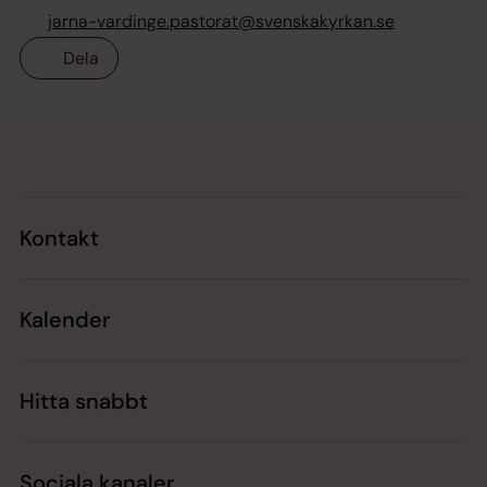
jarna-vardinge.pastorat@svenskakyrkan.se
Dela
Tillbaka till toppen
Tillbaka till innehållet
Kontakt
Kalender
Hitta snabbt
Sociala kanaler