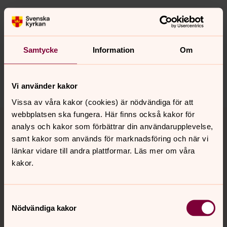
Synpunkter eller frågor på sidans
innehåll?
Samtycke
Information
Om
jarna-vardinge.pastorat@svenskakyrkan.se
Dela
Vi använder kakor
Vissa av våra kakor (cookies) är nödvändiga för att
Tillbaka till toppen
Tillbaka till innehållet
webbplatsen ska fungera. Här finns också kakor för
analys och kakor som förbättrar din användarupplevelse,
samt kakor som används för marknadsföring och när vi
länkar vidare till andra plattformar. Läs mer om våra
Kontakt
kakor.
Samtyckesval
Kalender
Nödvändiga kakor