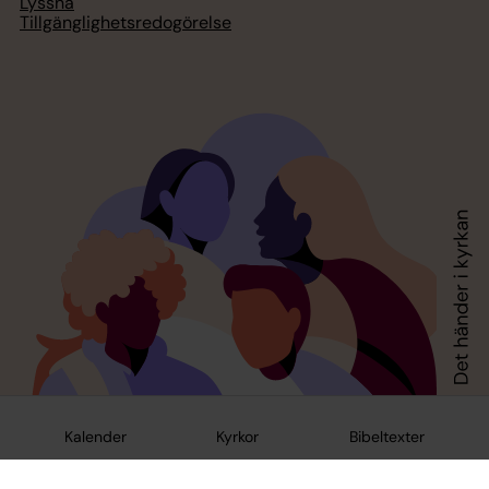
Lyssna
Tillgänglighetsredogörelse
Kalender
Kyrkor
Bibeltexter