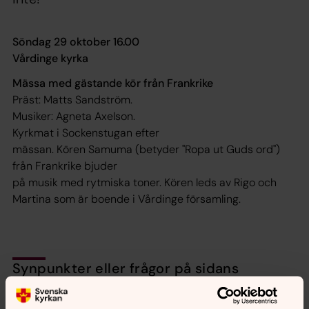
Söndag 29 oktober 16.00
Vårdinge kyrka
Mässa med gästande kör från Frankrike
Präst: Matts Sandström.
Musiker: Agneta Axelson.
Kyrkmat i Sockenstugan efter
mässan. Kören Samuma (betyder "Ropa ut Guds ord")
från Frankrike bjuder
på musik med rytmiska toner. Kören leds av Rigo och
Martina som är boende i Vårdinge församling.
Synpunkter eller frågor på sidans
innehåll?
jarna-vardinge.pastorat@svenskakyrkan.se