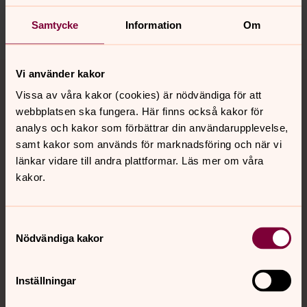
Dela
Samtycke
Information
Om
Tillbaka till toppen
Tillbaka till innehållet
Vi använder kakor
Vissa av våra kakor (cookies) är nödvändiga för att
webbplatsen ska fungera. Här finns också kakor för
analys och kakor som förbättrar din användarupplevelse,
Kontakt
samt kakor som används för marknadsföring och när vi
länkar vidare till andra plattformar. Läs mer om våra
kakor.
Kalender
Samtyckesval
Hitta snabbt
Nödvändiga kakor
Inställningar
Sociala kanaler