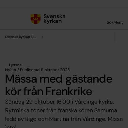
Till innehållet
Till undermeny
Sök
Meny
Svenska kyrkan i Järna och Vårdinge
Lyssna
Nyhet / Publicerad 8 oktober 2023
Mässa med gästande
kör från Frankrike
Söndag 29 oktober 16.00 i Vårdinge kyrka.
Rytmiska toner från franska kören Samuma
ledd av Rigo och Martina från Vårdinge. Missa
inte!