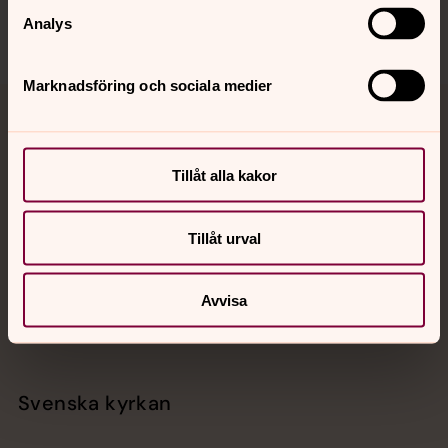
Analys
Marknadsföring och sociala medier
Jourhavande präst
Akut samtals- och krisstöd. Prata eller chatta anonymt
Tillåt alla kakor
med en präst på kvällar och nätter.
Tillåt urval
Chatt
Digitalt brev
Avvisa
Telefon 112
Svenska kyrkan