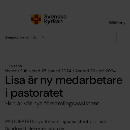
Till innehållet
Till undermeny
Sök
Meny
Svenska kyrkan i Järna och Vårdinge
Lyssna
Nyhet / Publicerad 25 januari 2024 / Ändrad 26 april 2024
Lisa är ny medarbetare
i pastoratet
Hon är vår nya församlingsassistent
PASTORATETS nya församlingsassistent blir Lisa
Sundqvist. Rekryteringen av