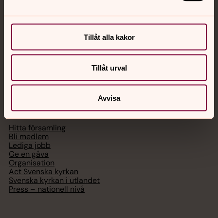
med en präst på kvällar och nätter.
Chatt
Tillåt alla kakor
Digitalt brev
Telefon 112
Tillåt urval
Svenska kyrkan
Avvisa
Hitta församling
Bli medlem
Lediga jobb
Ge en gåva
Organisation
Act Svenska kyrkan
Svenska kyrkan i utlandet
Press – nationell nivå