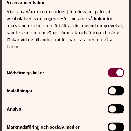
Vi använder kakor
Vissa av våra kakor (cookies) är nödvändiga för att
webbplatsen ska fungera. Här finns också kakor för
Kalender
analys och kakor som förbättrar din användarupplevelse,
samt kakor som används för marknadsföring och när vi
länkar vidare till andra plattformar. Läs mer om våra
Hitta snabbt
kakor.
Sociala kanaler
Samtyckesval
Nödvändiga kakor
Inställningar
Analys
Jourhavande präst
Akut samtals- och krisstöd. Prata eller chatta anonymt
Marknadsföring och sociala medier