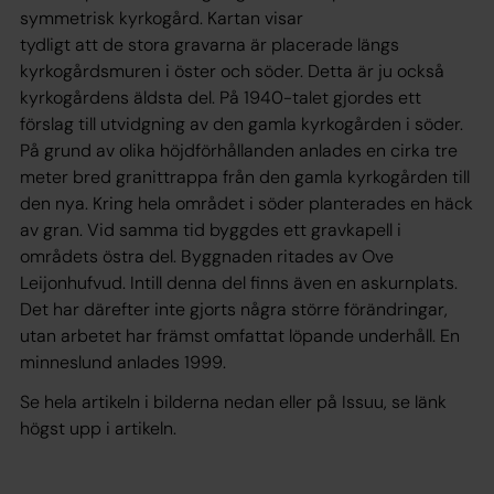
symmetrisk kyrkogård. Kartan visar
tydligt att de stora gravarna är placerade längs
kyrkogårdsmuren i öster och söder. Detta är ju också
kyrkogårdens äldsta del. På 1940-talet gjordes ett
förslag till utvidgning av den gamla kyrkogården i söder.
På grund av olika höjdförhållanden anlades en cirka tre
meter bred granittrappa från den gamla kyrkogården till
den nya. Kring hela området i söder planterades en häck
av gran. Vid samma tid byggdes ett gravkapell i
områdets östra del. Byggnaden ritades av Ove
Leijonhufvud. Intill denna del finns även en askurnplats.
Det har därefter inte gjorts några större förändringar,
utan arbetet har främst omfattat löpande underhåll. En
minneslund anlades 1999.
Se hela artikeln i bilderna nedan eller på Issuu, se länk
högst upp i artikeln.