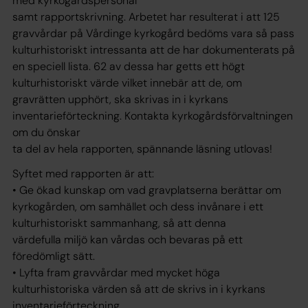
med kyrkogårdspersonal
samt rapportskrivning. Arbetet har resulterat i att 125
gravvårdar på Vårdinge kyrkogård bedöms vara så pass
kulturhistoriskt intressanta att de har dokumenterats på
en speciell lista. 62 av dessa har getts ett högt
kulturhistoriskt värde vilket innebär att de, om
gravrätten upphört, ska skrivas in i kyrkans
inventarieförteckning. Kontakta kyrkogårdsförvaltningen
om du önskar
ta del av hela rapporten, spännande läsning utlovas!
Syftet med rapporten är att:
• Ge ökad kunskap om vad gravplatserna berättar om
kyrkogården, om samhället och dess invånare i ett
kulturhistoriskt sammanhang, så att denna
värdefulla miljö kan vårdas och bevaras på ett
föredömligt sätt.
• Lyfta fram gravvårdar med mycket höga
kulturhistoriska värden så att de skrivs in i kyrkans
inventarieförteckning.