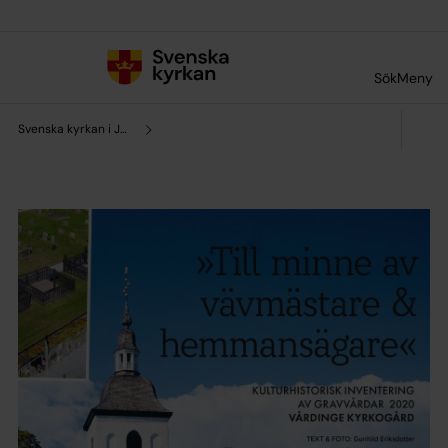
Till innehållet
Till undermeny
Sök
Meny
Svenska kyrkan i Järna och Vårdinge