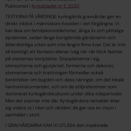
Publicerad i
Kyrkobladet nr 5 2020
TEXTERNA PÅ VÅRDINGE kyrkogårds gravvårdar ger en
direkt inblick i människors livsöden i det förgångna. Vi
kan läsa om familjekonstellationer, långa liv och plötsliga
epidemier, sedan länge bortglömda gårdsnamn och
ålderdomliga yrken som inte längre finns kvar. Det är inte
så konstigt att fantasin skenar iväg när vår blick fastnar
på stenarnas textplattor. Gravplatserna i sig,
stensorterna och gjutjärnet, formerna och dekoren,
stenramarna och krattningen förmedlar också
berättelser om bygden och dess näringar, om det lokala
hantverkskunnandet, och om de stilpreferenser som
dominerat kyrkogårdskulturen under olika tidsperioder.
Men det stannar inte där. Kyrkogårdens tentakler letar
sig vidare ut i riket och världen; de ger oss en insyn i
samhället i stort.
I GRAVVÅRDARNA KAN VI UTLÄSA den maskinella