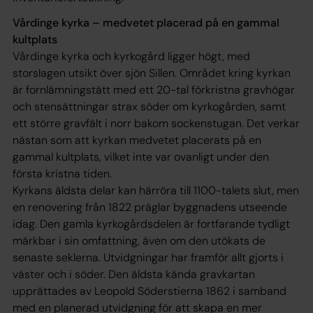
Vårdinge kyrka – medvetet placerad på en gammal
kultplats
Vårdinge kyrka och kyrkogård ligger högt, med
storslagen utsikt över sjön Sillen. Området kring kyrkan
är fornlämningstätt med ett 20-tal förkristna gravhögar
och stensättningar strax söder om kyrkogården, samt
ett större gravfält i norr bakom sockenstugan. Det verkar
nästan som att kyrkan medvetet placerats på en
gammal kultplats, vilket inte var ovanligt under den
första kristna tiden.
Kyrkans äldsta delar kan härröra till 1100-talets slut, men
en renovering från 1822 präglar byggnadens utseende
idag. Den gamla kyrkogårdsdelen är fortfarande tydligt
märkbar i sin omfattning, även om den utökats de
senaste seklerna. Utvidgningar har framför allt gjorts i
väster och i söder. Den äldsta kända gravkartan
upprättades av Leopold Söderstierna 1862 i samband
med en planerad utvidgning för att skapa en mer