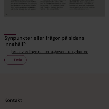
Synpunkter eller frågor på sidans
innehåll?
jarna-vardinge.pastorat@svenskakyrkan.se
Dela
Tillbaka till toppen
Tillbaka till innehållet
Kontakt