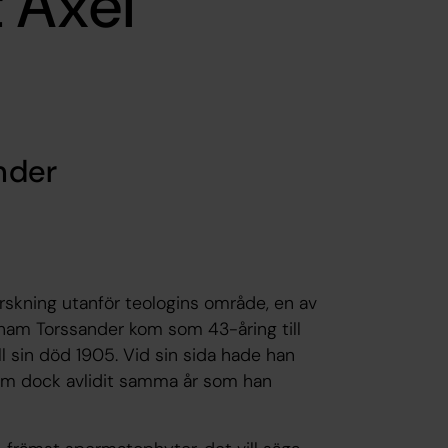
 Axel
nder
orskning utanför teologins område, en av
aham Torssander kom som 43-åring till
l sin död 1905. Vid sin sida hade han
som dock avlidit samma år som han