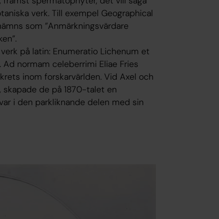
, främst spermatophyter, det vill säga
taniska verk. Till exempel Geographical
omnämns som ”Anmärkningsvärdare
en”.
s verk på latin: Enumeratio Lichenum et
Ad normam celeberrimi Eliae Fries
sekrets inom forskarvärlden. Vid Axel och
a, skapade de på 1870-talet en
kvar i den parkliknande delen med sin