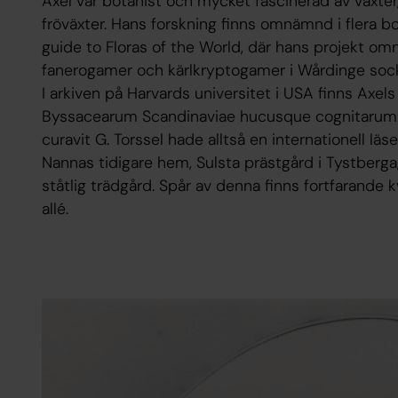
Axel var botanist och mycket fascinerad av växter
fröväxter. Hans forskning finns omnämnd i flera bo
guide to Floras of the World, där hans projekt 
fanerogamer och kärlkryptogamer i Wårdinge sock
I arkiven på Harvards universitet i USA finns Axel
Byssacearum Scandinaviae hucusque cognitarum. 
curavit G. Torssel hade alltså en internationell lä
Nannas tidigare hem, Sulsta prästgård i Tystberg
ståtlig trädgård. Spår av denna finns fortfarande 
allé.