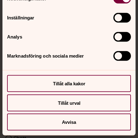
Kalender
Inställningar
Hitta snabbt
Analys
Sociala kanaler
Marknadsföring och sociala medier
Tillåt alla kakor
Jourhavande präst
Tillåt urval
Akut samtals- och krisstöd. Prata eller chatta anonymt
med en präst på kvällar och nätter.
Avvisa