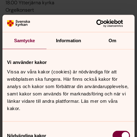
18.00 Ytterjärna kyrka
Orgelkonsert
Synpunkter eller frågor på sidans
Samtycke
Information
Om
innehåll?
jarna-vardinge.pastorat@svenskakyrkan.se
Vi använder kakor
Dela
Vissa av våra kakor (cookies) är nödvändiga för att
webbplatsen ska fungera. Här finns också kakor för
analys och kakor som förbättrar din användarupplevelse,
Tillbaka till toppen
Tillbaka till innehållet
samt kakor som används för marknadsföring och när vi
länkar vidare till andra plattformar. Läs mer om våra
kakor.
Kontakt
Samtyckesval
Nödvändiga kakor