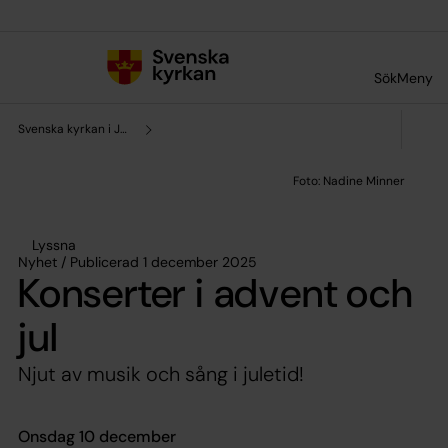
Till innehållet
Till undermeny
Sök
Meny
Svenska kyrkan i Järna och Vårdinge
Lyssna
Nyhet / Publicerad 1 december 2025
Konserter i advent och
jul
Njut av musik och sång i juletid!
Onsdag 10 december