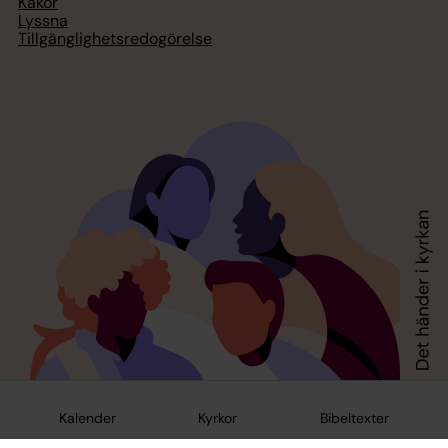
Kakor
Lyssna
Tillgänglighetsredogörelse
Kalender
Kyrkor
Bibeltexter