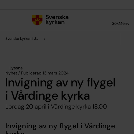
Till innehållet
Till undermeny
Sök
Meny
Svenska kyrkan i Järna och Vårdinge
Lyssna
Nyhet / Publicerad 13 mars 2024
Invigning av ny flygel
i Vårdinge kyrka
Lördag 20 april i Vårdinge kyrka 18.00
Invigning av ny flygel i Vårdinge
kyrka