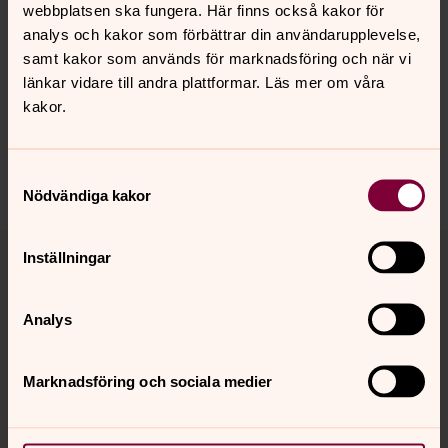
webbplatsen ska fungera. Här finns också kakor för
analys och kakor som förbättrar din användarupplevelse,
samt kakor som används för marknadsföring och när vi
Synpunkter eller frågor på sidans
länkar vidare till andra plattformar. Läs mer om våra
innehåll?
kakor.
jarna-vardinge.pastorat@svenskakyrkan.se
Dela
Samtyckesval
Nödvändiga kakor
Tillbaka till toppen
Tillbaka till innehållet
Inställningar
Analys
Kontakt
Marknadsföring och sociala medier
Kalender