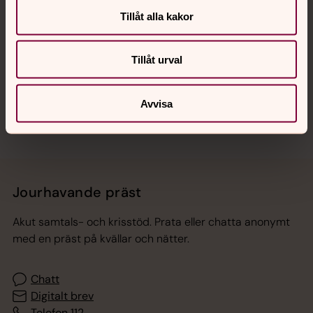
Tillåt alla kakor
Hitta snabbt
Tillåt urval
Sociala kanaler
Avvisa
Jourhavande präst
Akut samtals- och krisstöd. Prata eller chatta anonymt
med en präst på kvällar och nätter.
Chatt
Digitalt brev
Telefon 112