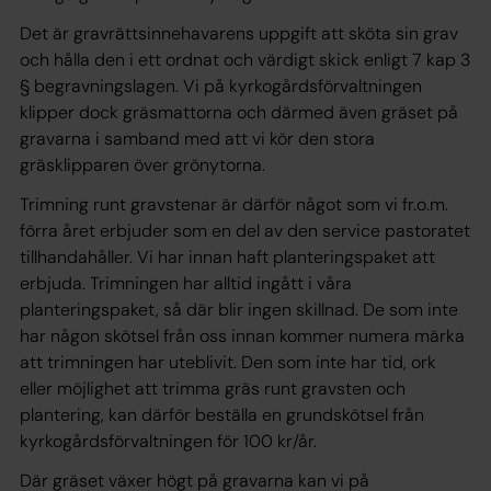
Det är gravrättsinnehavarens uppgift att sköta sin grav
och hålla den i ett ordnat och värdigt skick enligt 7 kap 3
§ begravningslagen. Vi på kyrkogårdsförvaltningen
klipper dock gräsmattorna och därmed även gräset på
gravarna i samband med att vi kör den stora
gräsklipparen över grönytorna.
Trimning runt gravstenar är därför något som vi fr.o.m.
förra året erbjuder som en del av den service pastoratet
tillhandahåller. Vi har innan haft planteringspaket att
erbjuda. Trimningen har alltid ingått i våra
planteringspaket, så där blir ingen skillnad. De som inte
har någon skötsel från oss innan kommer numera märka
att trimningen har uteblivit. Den som inte har tid, ork
eller möjlighet att trimma gräs runt gravsten och
plantering, kan därför beställa en grundskötsel från
kyrkogårdsförvaltningen för 100 kr/år.
Där gräset växer högt på gravarna kan vi på