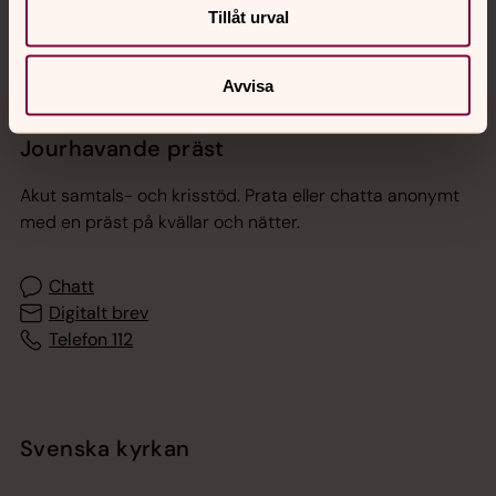
Tillåt urval
Avvisa
Jourhavande präst
Akut samtals- och krisstöd. Prata eller chatta anonymt
med en präst på kvällar och nätter.
Chatt
Digitalt brev
Telefon 112
Svenska kyrkan