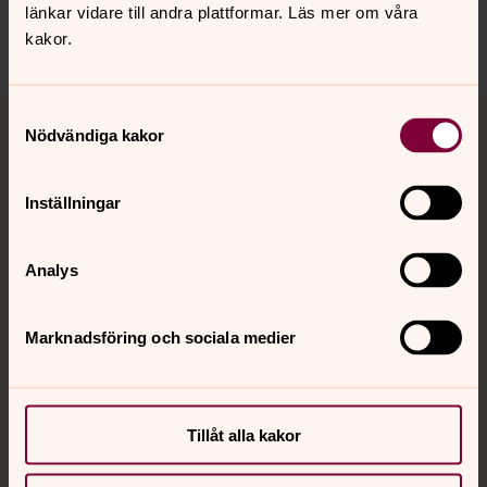
länkar vidare till andra plattformar. Läs mer om våra
Dela
kakor.
Tillbaka till toppen
Tillbaka till innehållet
Samtyckesval
Nödvändiga kakor
Inställningar
Kontakt
Analys
Kalender
Marknadsföring och sociala medier
Hitta snabbt
Tillåt alla kakor
Sociala kanaler