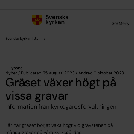
Till innehållet
Till undermeny
Sök
Meny
Svenska kyrkan i Järna och Vårdinge
Lyssna
Nyhet / Publicerad 25 augusti 2023 / Ändrad 11 oktober 2023
Gräset växer högt på
vissa gravar
Information från kyrkogårdsförvaltningen
I år har gräset börjat växa högt vid gravstenen på
många gravar på våra kyrkogårdar.