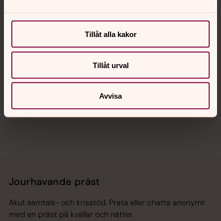
Kalender
Tillåt alla kakor
Hitta snabbt
Tillåt urval
Avvisa
Sociala kanaler
Jourhavande präst
Akut samtals- och krisstöd. Prata eller chatta anonymt
med en präst på kvällar och nätter.