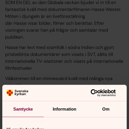
SOM EN DEL av den Globala veckan bjuder vi in till en
fantastisk kväll med dokumentärfilmaren Hasse Wester.
Möten i djungeln är en liveföreställning
där Hasse visar bilder, filmer och berättar. Efter
visningen svarar han på frågor och samtalar med
publiken.
Hasse har levt med stamfolk i södra Indien och gjort
prisbelönta dokumentärer som visats i SVT, sålts till
internationella TV-stationer och visats på internationella
filmfestivaler.
Välkommen till en minnesvärd kväll med många nya
intryck!
Här är två omdömen om Hasses föreställning:
”Det var spännande och
Samtycke
Information
Om
lite mystiskt. Nästan som en
saga. Man blir indragen och
hamnar i berättelsen.”