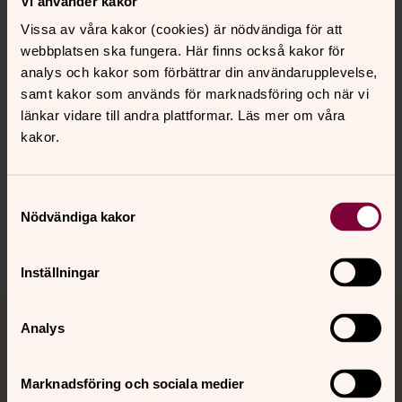
Vi använder kakor
”Jag gick från föreställningen
Vissa av våra kakor (cookies) är nödvändiga för att
fylld av energi och glädje.
webbplatsen ska fungera. Här finns också kakor för
Det var en kick.”
analys och kakor som förbättrar din användarupplevelse,
samt kakor som används för marknadsföring och när vi
länkar vidare till andra plattformar. Läs mer om våra
kakor.
Synpunkter eller frågor på sidans
innehåll?
Samtyckesval
jarna-vardinge.pastorat@svenskakyrkan.se
Nödvändiga kakor
Dela
Inställningar
Tillbaka till toppen
Tillbaka till innehållet
Analys
Marknadsföring och sociala medier
Kontakt